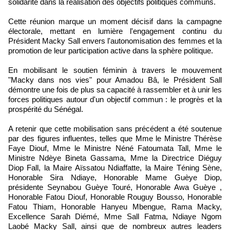
solidarité dans la réalisation des objectifs politiques communs.
Cette réunion marque un moment décisif dans la campagne
électorale, mettant en lumière l'engagement continu du
Président Macky Sall envers l'autonomisation des femmes et la
promotion de leur participation active dans la sphère politique.
En mobilisant le soutien féminin à travers le mouvement
"Macky dans nos vies" pour Amadou Bâ, le Président Sall
démontre une fois de plus sa capacité à rassembler et à unir les
forces politiques autour d'un objectif commun : le progrès et la
prospérité du Sénégal.
A retenir que cette mobilisation sans précédent a été soutenue
par des figures influentes, telles que Mme le Ministre Thérèse
Faye Diouf, Mme le Ministre Néné Fatoumata Tall, Mme le
Ministre Ndèye Bineta Gassama, Mme la Directrice Diéguy
Diop Fall, la Maire Aïssatou Ndiaffatte, la Maire Téning Sène,
Honorable Sira Ndiaye, Honorable Mame Guèye Diop,
présidente Seynabou Guèye Touré, Honorable Awa Guèye ,
Honorable Fatou Diouf, Honorable Rouguy Bousso, Honorable
Fatou Thiam, Honorable Hanyeu Mbengue, Rama Macky,
Excellence Sarah Diémé, Mme Sall Fatma, Ndiaye Ngom
Laobé Macky Sall, ainsi que de nombreux autres leaders