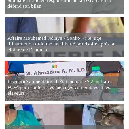
Soumaré : l’ancien responsable de la DED réagit et
défend son bilan
Affaire Mouhamed Ndiaye « Sonko » : le juge
d’instruction ordonne une liberté provisoire après la
clôture de l’enquête
Insécurité alimentaire : l’État mobilise 7,2 milliards
FCFA pour soutenir les ménages vulnérables et les
éleveurs