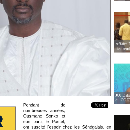
Affaire 
lieu rem
JOJ Daka
du COJOJ
Pendant de
nombreuses années,
Ousmane Sonko et
son parti, le Pastef,
ont suscité l'espoir chez les Sénégalais, en