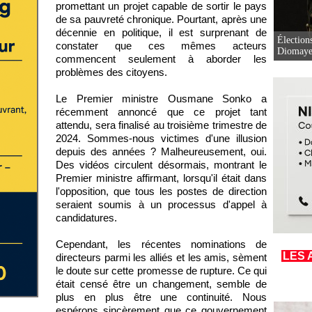
promettant un projet capable de sortir le pays
de sa pauvreté chronique. Pourtant, après une
décennie en politique, il est surprenant de
Élection
constater que ces mêmes acteurs
Diomaye 
commencent seulement à aborder les
problèmes des citoyens.
Le Premier ministre Ousmane Sonko a
récemment annoncé que ce projet tant
attendu, sera finalisé au troisième trimestre de
2024. Sommes-nous victimes d'une illusion
depuis des années ? Malheureusement, oui.
Des vidéos circulent désormais, montrant le
Premier ministre affirmant, lorsqu'il était dans
l'opposition, que tous les postes de direction
seraient soumis à un processus d'appel à
candidatures.
Cependant, les récentes nominations de
LES 
directeurs parmi les alliés et les amis, sèment
le doute sur cette promesse de rupture. Ce qui
était censé être un changement, semble de
plus en plus être une continuité. Nous
espérons sincèrement que ce gouvernement