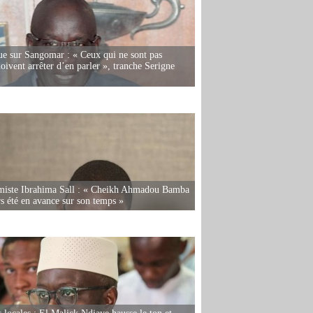
e sur Sangomar : « Ceux qui ne sont pas
oivent arrêter d’en parler », tranche Serigne
miste Ibrahima Sall : « Cheikh Ahmadou Bamba
rs été en avance sur son temps »