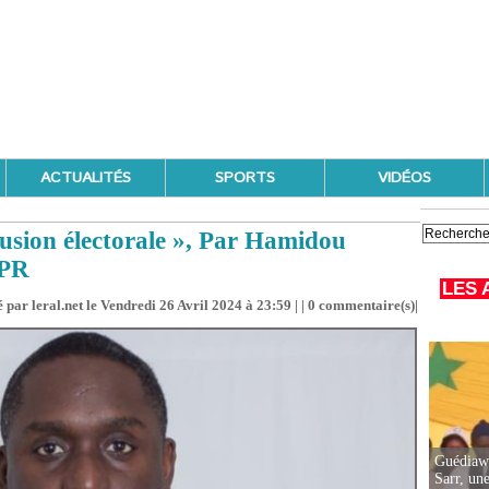
ACTUALITÉS
SPORTS
VIDÉOS
llusion électorale », Par Hamidou
MPR
LES 
 par leral.net le Vendredi 26 Avril 2024 à 23:59 | |
0
commentaire(s)|
Guédiawa
Sarr, un