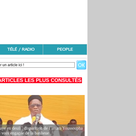
TÉLÉ / RADIO
PEOPLE
ARTICLES LES PLUS CONSULTÉS
ye en deuil : disparition de l’imam Youssoupha
e voix engagée de la banlieue