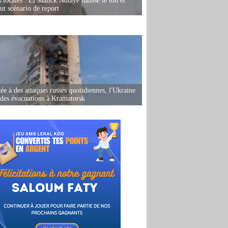
s locales : El Malick Ndiaye hausse le ton et
out scénario de report
ée à des attaques russes quotidiennes, l'Ukraine
des évacuations à Kramatorsk