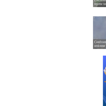
Élection
rejette t
Confront
ordonne 