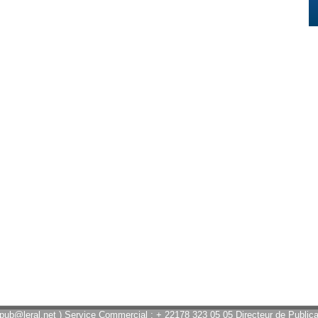
 pub@leral.net ) Service Commercial : + 22178 323 05 05 Directeur de Publicat