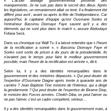
«
L'actuel attelage gouvernemental présente des
manquements. Je ne suis pas dans le secret des dieux. Après
les législatives, un remaniement allait se tenir. Il a finalement été
différé pour avril ; avant ou après la fête de l’Indépendance. Car
aujourd’hui, le capitaine d’équipe qu’est Ousmane Sonko et
l’entraîneur Bassirou Diomaye Faye savent qu’il y a des
éléments qui ne sont plus dans le match
», assure Abdoulaye
Fofana Seck.
Dans sa chronique sur Walf Tv, il a laissé entendre que «
l’heure
de la rectification a sonné
». «
Bassirou Diomaye Faye et
Sonko sont sortis de prison à dix jours de la présidentielle. Ils
n’avaient pas le temps pour faire le meilleur gouvernement
possible, mais l’heure de la rectification est arrivée
», dit-il.
Selon lui, il y a des identités remarquables dans le
gouvernement et des ministres dépassés. «
Qui peut douter de
l’expertise d’Ousmane Diagne après trente à quarante ans de
carrière ? Jean Baptiste Tine ministre de l’Intérieur, qui a dirigé
la gendarmerie ? Qui peut douter de l’expertise de Birame Diop,
le ministre des Forces armées. Cheikh Diba, on peut l’aimer ou
ne pas l’aimer, c’est un cadre compétent, sérieux…
Il y a des identités remarquables dans le gouvernement mais, à