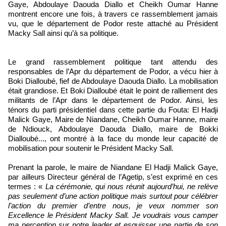
Gaye, Abdoulaye Daouda Diallo et Cheikh Oumar Hanne
montrent encore une fois, à travers ce rassemblement jamais
vu, que le département de Podor reste attaché au Président
Macky Sall ainsi qu’à sa politique.
Le grand rassemblement politique tant attendu des
responsables de l’Apr du département de Podor, a vécu hier à
Boki Dialloubé, fief de Abdoulaye Daouda Diallo. La mobilisation
était grandiose. Et Boki Dialloubé était le point de ralliement des
militants de l’Apr dans le département de Podor. Ainsi, les
ténors du parti présidentiel dans cette partie du Fouta: El Hadji
Malick Gaye, Maire de Niandane, Cheikh Oumar Hanne, maire
de Ndiouck, Abdoulaye Daouda Diallo, maire de Bokki
Dialloubé..., ont montré à la face du monde leur capacité de
mobilisation pour soutenir le Président Macky Sall.
Prenant la parole, le maire de Niandane El Hadji Malick Gaye,
par ailleurs Directeur général de l’Agetip, s’est exprimé en ces
termes : «
La cérémonie, qui nous réunit aujourd’hui, ne relève
pas seulement d’une action politique mais surtout pour célébrer
l’action du premier d’entre nous, je veux nommer son
Excellence le Président Macky Sall. Je voudrais vous camper
ma perception sur notre leader et esquisser une partie de son