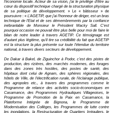
l’économie locale. Acteur de sa vision, j’ai le privilège d’être au
cœur du dispositif technique chargé de la structuration physique
de sa politique de développement.
» Le « bâtisseur » de
poursuivre : «
L’AGETIP, que j’ai l’honneur de diriger, est un bras
technique de l’Etat et de ses démembrements par la confiance
inébranlable de Monsieur le Président Macky Sall. C’est
pourquoi occasion ne pouvait être plus belle pour moi de faire le
bilan de notre leader à travers AGETIP. Ce témoignage est
d’autant plus légitime, qu’il tire sa crédibilité du fait que AGETIP
est la structure la plus présente sur toute l’étendue du territoire
national, à travers divers secteurs de développement.
De Dakar à Bakel, de Ziguinchor à Podor, c’est des pistes de
production, des rizières, des marchés modernes, des forages
dans des zones très hostiles, des postes de santé, des
hôpitaux dont celui de Agnam, des sphères régionales, des
hôtels de Ville, de l’électrification rurale, de l’éclairage publique,
des agropoles etc., à travers des programmes comme le
Programme de relance des activités socio-économiques en
Casamance, des Programmes Hydrauliques Villageoises, le
Programme de Promotion de la Paix en Casamance, la
Plateforme Intégrée de Bignona, le Programme de
Modernisation des Collèges, les Programmes de lutte contre
les inondations, la Restructuration de Quartiers Irréguliers, le