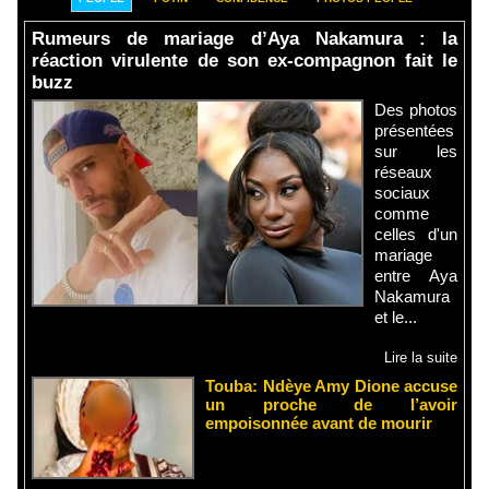
Rumeurs de mariage d’Aya Nakamura : la
réaction virulente de son ex-compagnon fait le
buzz
Des photos
présentées
sur les
réseaux
sociaux
comme
celles d'un
mariage
entre Aya
Nakamura
et le...
Lire la suite
Touba: Ndèye Amy Dione accuse
un proche de l’avoir
empoisonnée avant de mourir