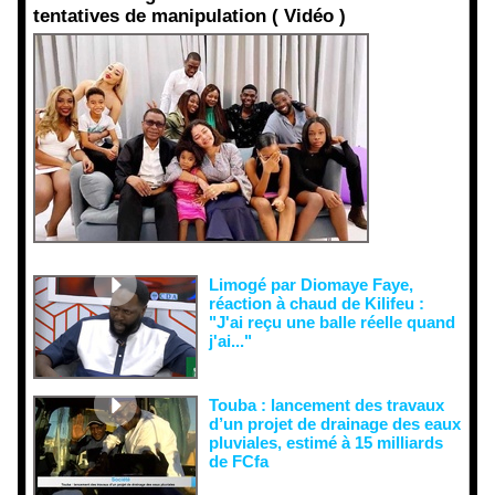
tentatives de manipulation ( Vidéo )
Face aux
interprétati
ons
malveillant
es et aux
tentatives
de
récupératio
n visant à
semer le
doute...
Limogé par Diomaye Faye,
réaction à chaud de Kilifeu :
"J'ai reçu une balle réelle quand
j'ai..."
Touba : lancement des travaux
d’un projet de drainage des eaux
pluviales, estimé à 15 milliards
de FCfa ‎