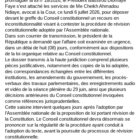
promulguer la loi n°18/2026, le Président Bassirou Diomaye
Faye s’est attaché les services de Me Cheikh Ahmadou
Ndiaye, avocat à la Cour, ce lundi 6 juillet 2026, pour déposer
devant le greffe du Conseil constitutionnel un recours en
inconstitutionnalité visant à contester la procédure de révision
constitutionnelle adoptée par l'Assemblée nationale.
Dans son courrier de transmission, le président de la
République a demandé que l’affaire soit examinée en urgence,
dans un délai de huit (08) jours, conformément aux dispositions
de la loi organique relative au Conseil constitutionnel.
Le dossier transmis à la haute juridiction comprend plusieurs
pièces justificatives, notamment des copies de la loi adoptée,
des correspondances échangées entre les différentes
institutions, les amendements du gouvernement, les procès-
verbaux des travaux parlementaires, des enregistrements audio
et vidéo de la séance plénière du 29 juin, ainsi que plusieurs
décisions antérieures du Conseil constitutionnel invoquées
comme références jurisprudentielles.
Cette saisine intervient quelques jours après l’adoption par
l’Assemblée nationale de la proposition de loi portant révision de
la Constitution. Le Conseil constitutionnel devra désormais se
prononcer sur la régularité de la procédure ayant conduit à
l’adoption du texte, avant la poursuite du processus de révision
constitutionnelle.