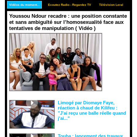
Vidéos du moment...
Ecoutez Radio - Regardez TV
Télévision Leral
Rep
Youssou Ndour recadre : une position constante
et sans ambiguïté sur l’homosexualité face aux
tentatives de manipulation ( Vidéo )
Face aux
interprétati
ons
malveillant
es et aux
tentatives
de
récupératio
n visant à
semer le
doute...
Limogé par Diomaye Faye,
réaction à chaud de Kilifeu :
"J'ai reçu une balle réelle quand
j'ai..."
Touba : lancement des travaux