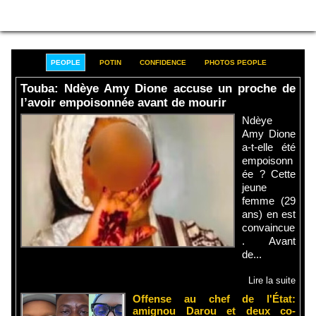
PEOPLE
POTIN
CONFIDENCE
PHOTOS PEOPLE
Touba: Ndèye Amy Dione accuse un proche de
l’avoir empoisonnée avant de mourir
Ndèye
Amy Dione
a-t-elle été
empoisonn
ée ? Cette
jeune
femme (29
ans) en est
convaincue
. Avant
de...
Lire la suite
Offense au chef de l'État:
amignou Darou et deux co-