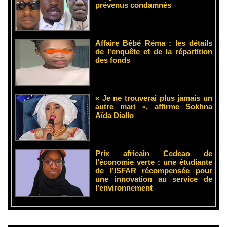
prévenus condamnés
Affaire Bébé Réma : les détails
de l'enquête et de la répartition
des fonds
« Je ne trouverai plus jamais un
autre mari », affirme Sokhna
Aïda Diallo
Prix africain Cedeao de
l’économie verte : une étudiante
de l’ISFAR récompensée pour
une innovation au service de
l’environnement