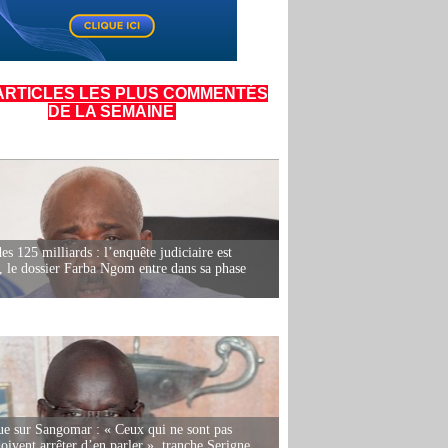
ARTICLES LES PLUS COMMENTÉS
DE LA SEMAINE
es 125 milliards : l’enquête judiciaire est
, le dossier Farba Ngom entre dans sa phase
e sur Sangomar : « Ceux qui ne sont pas
oivent arrêter d’en parler », tranche Serigne