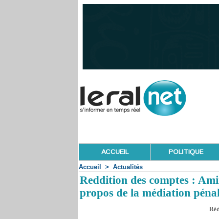
ACCUEIL
POLITIQUE
Accueil
>
Actualités
Reddition des comptes : Ami
propos de la médiation péna
Réd