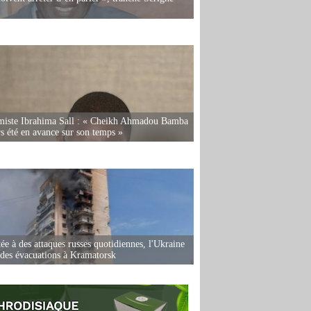
miste Ibrahima Sall : « Cheikh Ahmadou Bamba
rs été en avance sur son temps »
ée à des attaques russes quotidiennes, l'Ukraine
des évacuations à Kramatorsk