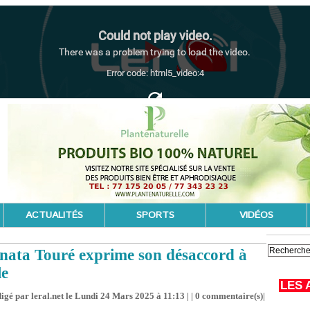
ACTUALITÉS
SPORTS
VIDÉOS
nata Touré exprime son désaccord à
le
LES 
igé par leral.net le Lundi 24 Mars 2025 à 11:13 | |
0
commentaire(s)|