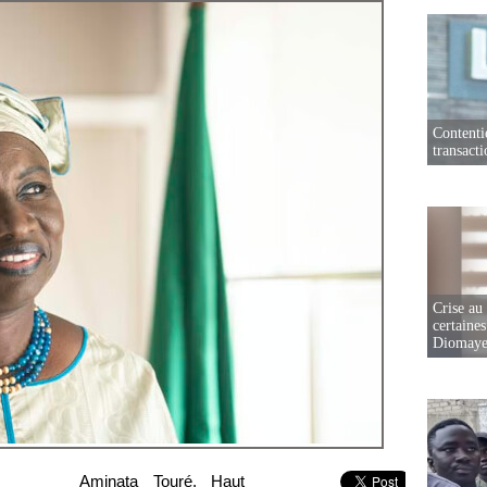
Contenti
transact
Crise au
certaines
Diomaye
Aminata Touré, Haut