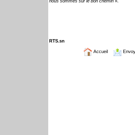
nous sommes sur le bon chemin
».
RTS.sn
Accueil
Envoy