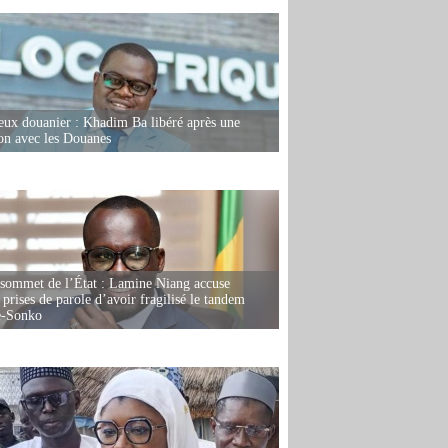
eux douanier : Khadim Ba libéré après une
ion avec les Douanes
 sommet de l’État : Lamine Niang accuse
 prises de parole d’avoir fragilisé le tandem
-Sonko