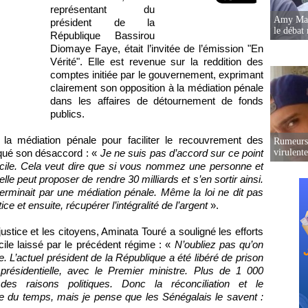
représentant du
Amy Mara
président de la
le débat 
République Bassirou
Diomaye Faye, était l’invitée de l’émission "En
Vérité". Elle est revenue sur la reddition des
comptes initiée par le gouvernement, exprimant
clairement son opposition à la médiation pénale
dans les affaires de détournement de fonds
publics.
er la médiation pénale pour faciliter le recouvrement des
Rumeurs 
ué son désaccord : «
Je ne suis pas d’accord sur ce point
virulent
facile. Cela veut dire que si vous nommez une personne et
 elle peut proposer de rendre 30 milliards et s’en sortir ainsi.
terminait par une médiation pénale. Même la loi ne dit pas
ice et ensuite, récupérer l’intégralité de l’argent
».
 justice et les citoyens, Aminata Touré a souligné les efforts
icile laissé par le précédent régime : «
N’oubliez pas qu’on
e. L’actuel président de la République a été libéré de prison
 présidentielle, avec le Premier ministre. Plus de 1 000
es raisons politiques. Donc la réconciliation et le
re du temps, mais je pense que les Sénégalais le savent :