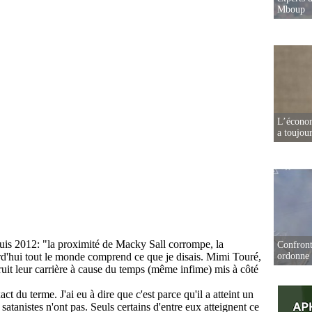
Mboup
L’écono
a toujou
Confront
ordonne 