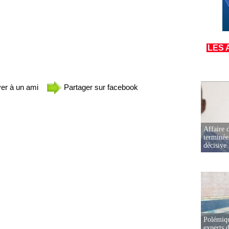
LES 
er à un ami
Partager sur facebook
Affaire d
terminée
décisive
Polémiqu
experts d