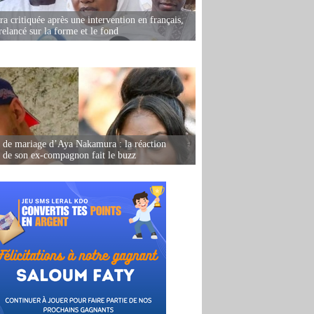
 critiquée après une intervention en français,
relancé sur la forme et le fond
de mariage d’Aya Nakamura : la réaction
e de son ex-compagnon fait le buzz