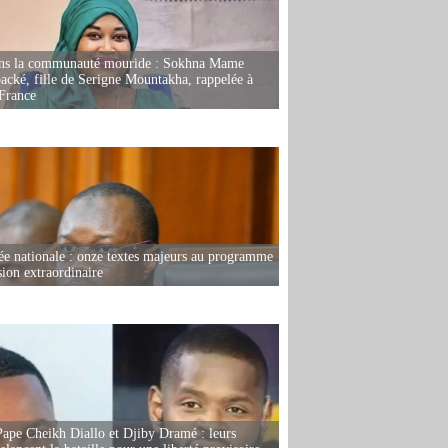
ans la communauté mouride : Sokhna Mame
ké, fille de Serigne Mountakha, rappelée à
France
e nationale : onze textes majeurs au programme
sion extraordinaire
Pape Cheikh Diallo et Djiby Dramé : leurs