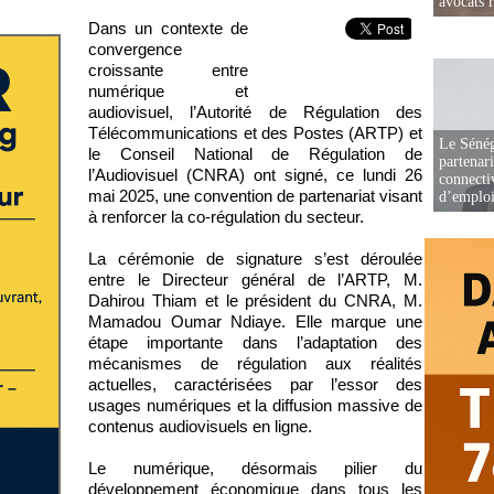
avocats r
Dans un contexte de
convergence
croissante entre
numérique et
audiovisuel, l’Autorité de Régulation des
Télécommunications et des Postes (ARTP) et
Le Sénég
le Conseil National de Régulation de
partenar
l’Audiovisuel (CNRA) ont signé, ce lundi 26
connectiv
mai 2025, une convention de partenariat visant
d’emplo
à renforcer la co-régulation du secteur.
La cérémonie de signature s’est déroulée
entre le Directeur général de l’ARTP, M.
Dahirou Thiam et le président du CNRA, M.
Mamadou Oumar Ndiaye. Elle marque une
étape importante dans l’adaptation des
mécanismes de régulation aux réalités
actuelles, caractérisées par l’essor des
usages numériques et la diffusion massive de
contenus audiovisuels en ligne.
Le numérique, désormais pilier du
développement économique dans tous les