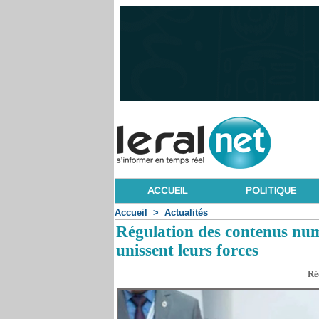
ACCUEIL
POLITIQUE
Accueil
>
Actualités
Régulation des contenus nu
unissent leurs forces
Ré