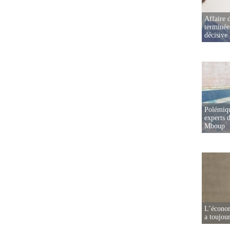
Affaire d
terminée
décisive
Polémiqu
experts d
Mboup
L’écono
a toujou