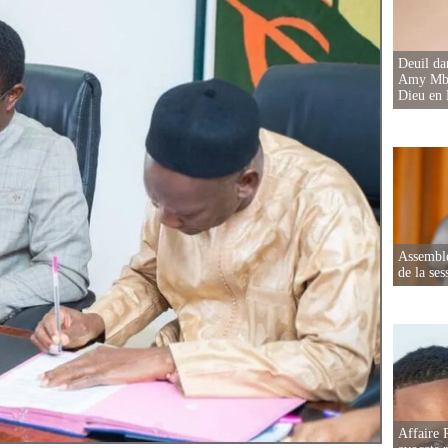
Deuil d
Amy Mbac
Dieu en 
Assemblé
de la ses
Affaire 