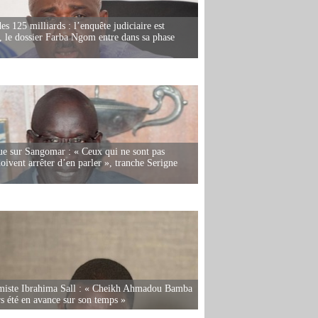
es 125 milliards : l’enquête judiciaire est
, le dossier Farba Ngom entre dans sa phase
e sur Sangomar : « Ceux qui ne sont pas
oivent arrêter d’en parler », tranche Serigne
miste Ibrahima Sall : « Cheikh Ahmadou Bamba
rs été en avance sur son temps »