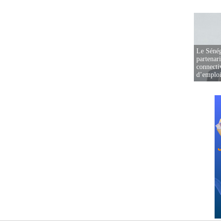
Le Sénég
partenar
connectiv
d’emplo