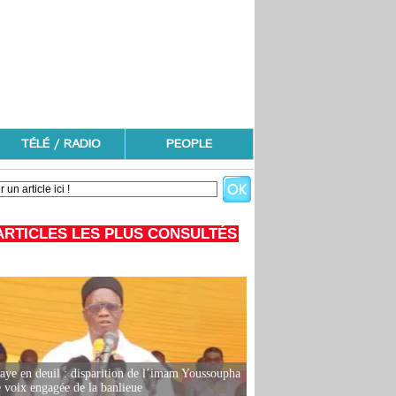
TÉLÉ / RADIO
PEOPLE
ARTICLES LES PLUS CONSULTÉS
ye en deuil : disparition de l’imam Youssoupha
e voix engagée de la banlieue