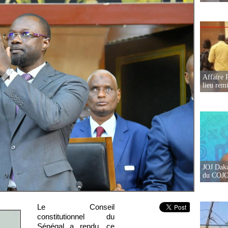
Affaire 
lieu rem
JOJ Daka
du COJOJ
Le Conseil
constitutionnel du
Sénégal a rendu, ce