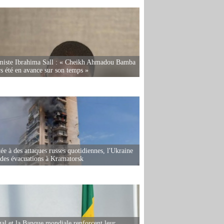
miste Ibrahima Sall : « Cheikh Ahmadou Bamba
rs été en avance sur son temps »
ée à des attaques russes quotidiennes, l'Ukraine
des évacuations à Kramatorsk
al et la Banque mondiale renforcent leur