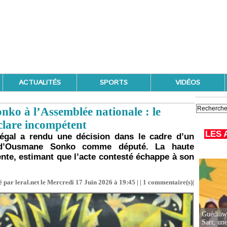
ACTUALITÉS
SPORTS
VIDÉOS
ko à l’Assemblée nationale : le
éclare incompétent
LES 
négal a rendu une décision dans le cadre d’un
on d’Ousmane Sonko comme député. La haute
ente, estimant que l’acte contesté échappe à son
 par leral.net le Mercredi 17 Juin 2026 à 19:45 | |
1
commentaire(s)|
Guédiawa
Sarr, un