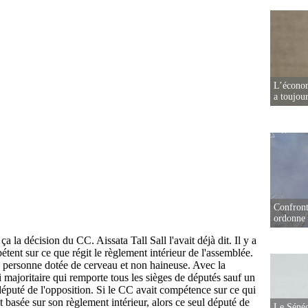
L’écono
a toujou
Confront
ordonne 
Le Sénég