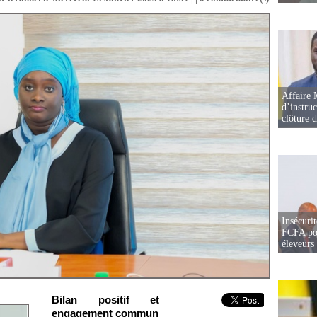
Affaire 
d’instruc
clôture 
Insécurit
FCFA pou
éleveurs
Bilan positif et
engagement commun