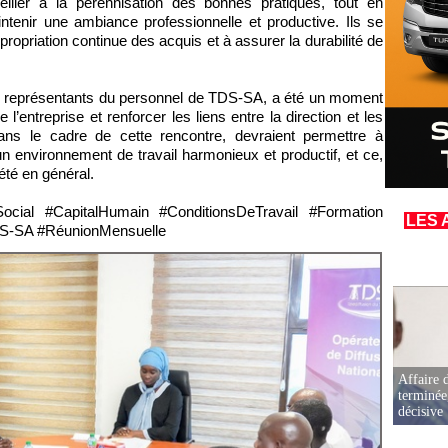
ller à la pérennisation des bonnes pratiques, tout en
ntenir une ambiance professionnelle et productive. Ils se
opriation continue des acquis et à assurer la durabilité de
les représentants du personnel de TDS-SA, a été un moment
l’entreprise et renforcer les liens entre la direction et les
dans le cadre de cette rencontre, devraient permettre à
un environnement de travail harmonieux et productif, et ce,
été en général.
ocial #CapitalHumain #ConditionsDeTravail #Formation
LES 
S-SA #RéunionMensuelle
Affaire d
terminée
décisive