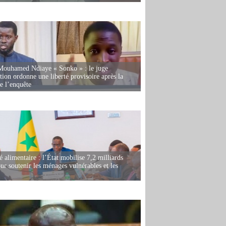
Mouhamed Ndiaye « Sonko » : le juge
tion ordonne une liberté provisoire après la
de l’enquête
é alimentaire : l’État mobilise 7,2 milliards
r soutenir les ménages vulnérables et les