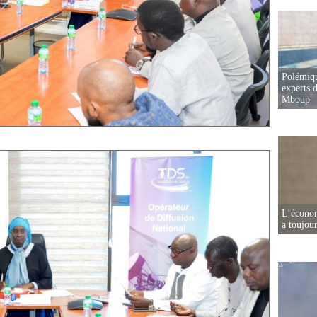
Polémiqu
experts d
Mboup
L’écono
a toujou