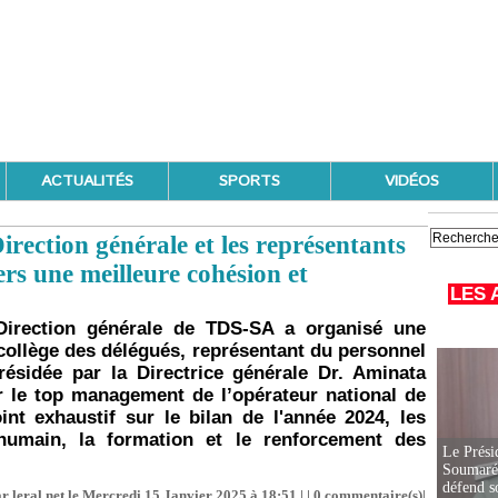
ACTUALITÉS
SPORTS
VIDÉOS
irection générale et les représentants
rs une meilleure cohésion et
LES 
 Direction générale de TDS-SA a organisé une
 collège des délégués, représentant du personnel
présidée par la Directrice générale Dr. Aminata
r le top management de l’opérateur national de
int exhaustif sur le bilan de l'année 2024, les
l humain, la formation et le renforcement des
Le Prési
Soumaré 
défend s
r leral.net le Mercredi 15 Janvier 2025 à 18:51 | |
0
commentaire(s)|