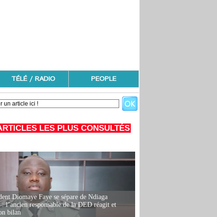
TÉLÉ / RADIO
PEOPLE
ARTICLES LES PLUS CONSULTÉS
dent Diomaye Faye se sépare de Ndiaga
: l’ancien responsable de la DED réagit et
on bilan