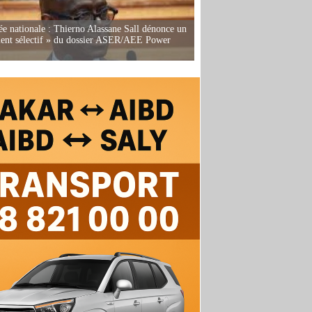
e nationale : Thierno Alassane Sall dénonce un
ment sélectif » du dossier ASER/AEE Power