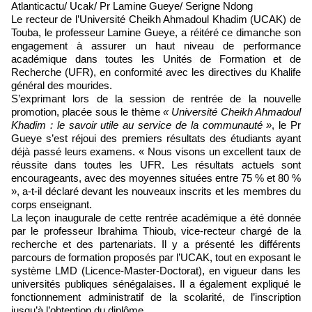
Atlanticactu/ Ucak/ Pr Lamine Gueye/ Serigne Ndong
Le recteur de l’Université Cheikh Ahmadoul Khadim (UCAK) de
Touba, le professeur Lamine Gueye, a réitéré ce dimanche son
engagement à assurer un haut niveau de performance
académique dans toutes les Unités de Formation et de
Recherche (UFR), en conformité avec les directives du Khalife
général des mourides.
S’exprimant lors de la session de rentrée de la nouvelle
promotion, placée sous le thème
« Université Cheikh Ahmadoul
Khadim : le savoir utile au service de la communauté »
, le Pr
Gueye s’est réjoui des premiers résultats des étudiants ayant
déjà passé leurs examens. « Nous visons un excellent taux de
réussite dans toutes les UFR. Les résultats actuels sont
encourageants, avec des moyennes situées entre 75 % et 80 %
», a-t-il déclaré devant les nouveaux inscrits et les membres du
corps enseignant.
La leçon inaugurale de cette rentrée académique a été donnée
par le professeur Ibrahima Thioub, vice-recteur chargé de la
recherche et des partenariats. Il y a présenté les différents
parcours de formation proposés par l’UCAK, tout en exposant le
système LMD (Licence-Master-Doctorat), en vigueur dans les
universités publiques sénégalaises. Il a également expliqué le
fonctionnement administratif de la scolarité, de l’inscription
jusqu’à l’obtention du diplôme.