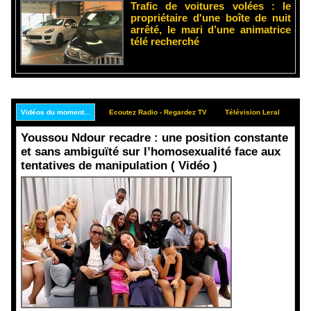
Trafic de voitures volées : le
propriétaire d'une boîte de nuit
arrêté, le mari d’une animatrice
télé recherché
Vidéos du moment...
Ecoutez Radio - Regardez TV
Télévision Leral
Rep
Youssou Ndour recadre : une position constante
et sans ambiguïté sur l’homosexualité face aux
tentatives de manipulation ( Vidéo )
Face aux
interprétati
ons
malveillant
es et aux
tentatives
de
récupératio
n visant à
semer le