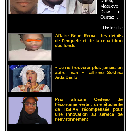
Darou,
Magueye
Diaw dit
Oustaz...
Lire la suite
Affaire Bébé Réma : les détails
de l'enquête et de la répartition
des fonds
« Je ne trouverai plus jamais un
autre mari », affirme Sokhna
Aïda Diallo
Prix africain Cedeao de
l’économie verte : une étudiante
de l’ISFAR récompensée pour
une innovation au service de
l’environnement