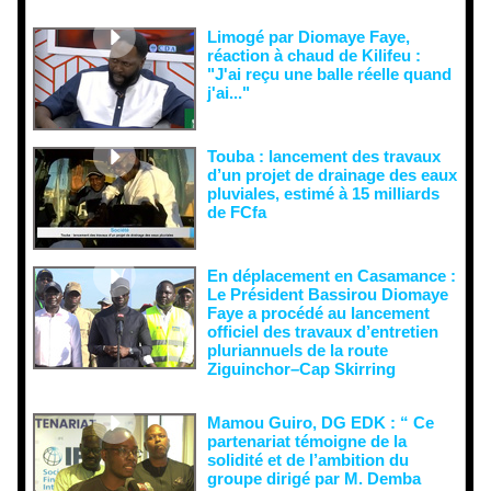
doute...
Limogé par Diomaye Faye,
réaction à chaud de Kilifeu :
"J'ai reçu une balle réelle quand
j'ai..."
Touba : lancement des travaux
d’un projet de drainage des eaux
pluviales, estimé à 15 milliards
de FCfa ‎
En déplacement en Casamance :
Le Président Bassirou Diomaye
Faye a procédé au lancement
officiel des travaux d’entretien
pluriannuels de la route
Ziguinchor–Cap Skirring
Mamou Guiro, DG EDK : “ Ce
partenariat témoigne de la
solidité et de l’ambition du
groupe dirigé par M. Demba