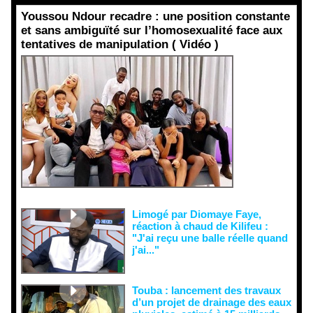
Youssou Ndour recadre : une position constante
et sans ambiguïté sur l’homosexualité face aux
tentatives de manipulation ( Vidéo )
Face aux
interprétati
ons
malveillant
es et aux
tentatives
de
récupératio
n visant à
semer le
doute...
Limogé par Diomaye Faye,
réaction à chaud de Kilifeu :
"J'ai reçu une balle réelle quand
j'ai..."
Touba : lancement des travaux
d’un projet de drainage des eaux