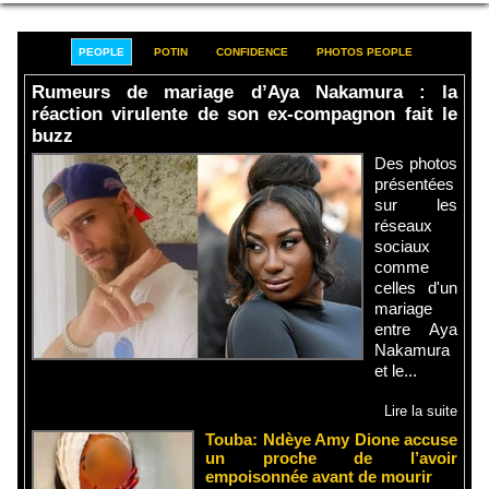
PEOPLE
POTIN
CONFIDENCE
PHOTOS PEOPLE
Rumeurs de mariage d’Aya Nakamura : la
réaction virulente de son ex-compagnon fait le
buzz
Des photos
présentées
sur les
réseaux
sociaux
comme
celles d'un
mariage
entre Aya
Nakamura
et le...
Lire la suite
Touba: Ndèye Amy Dione accuse
un proche de l’avoir
empoisonnée avant de mourir