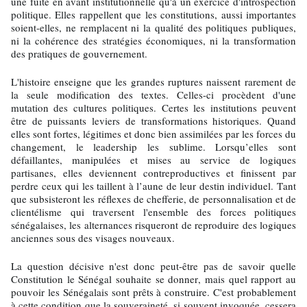
une fuite en avant institutionnelle qu'à un exercice d'introspection
politique. Elles rappellent que les constitutions, aussi importantes
soient-elles, ne remplacent ni la qualité des politiques publiques,
ni la cohérence des stratégies économiques, ni la transformation
des pratiques de gouvernement.
L'histoire enseigne que les grandes ruptures naissent rarement de
la seule modification des textes. Celles-ci procèdent d'une
mutation des cultures politiques. Certes les institutions peuvent
être de puissants leviers de transformations historiques. Quand
elles sont fortes, légitimes et donc bien assimilées par les forces du
changement, le leadership les sublime. Lorsqu’elles sont
défaillantes, manipulées et mises au service de logiques
partisanes, elles deviennent contreproductives et finissent par
perdre ceux qui les taillent à l’aune de leur destin individuel. Tant
que subsisteront les réflexes de chefferie, de personnalisation et de
clientélisme qui traversent l'ensemble des forces politiques
sénégalaises, les alternances risqueront de reproduire des logiques
anciennes sous des visages nouveaux.
La question décisive n'est donc peut-être pas de savoir quelle
Constitution le Sénégal souhaite se donner, mais quel rapport au
pouvoir les Sénégalais sont prêts à construire. C'est probablement
à cette condition que la souveraineté, si souvent invoquée, cessera