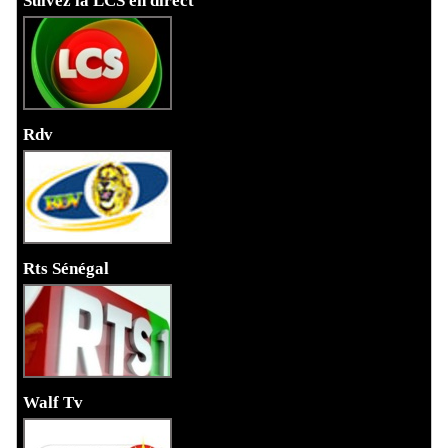
Suivez la LCS en direct
Rdv
Rts Sénégal
Walf Tv