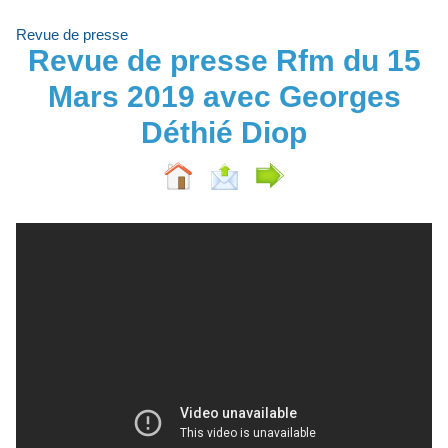
Revue de presse
Revue de presse Rfm du 15
Mars 2019 avec Georges
Déthié Diop