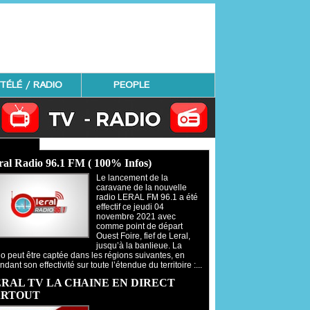
TÉLÉ / RADIO
PEOPLE
Radio - Regardez TV
ral Radio 96.1 FM ( 100% Infos)
Le lancement de la
caravane de la nouvelle
radio LERAL FM 96.1 a été
effectif ce jeudi 04
novembre 2021 avec
comme point de départ
Ouest Foire, fief de Leral,
jusqu’à la banlieue. La
io peut être captée dans les régions suivantes, en
ndant son effectivité sur toute l’étendue du territoire :...
RAL TV LA CHAINE EN DIRECT
ARTOUT