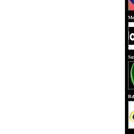
Mo
Su
Rd