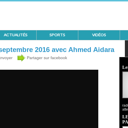
ACTUALITÉS
SPORTS
VIDÉOS
 septembre 2016 avec Ahmed Aidara
nvoyer
Partager sur facebook
Ecoutez 
Le
rad
atte
LE
P