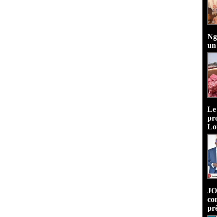
Ng
un
Le
pr
Lo
JO
co
pr