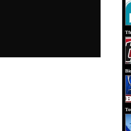
Tf
Bi
To