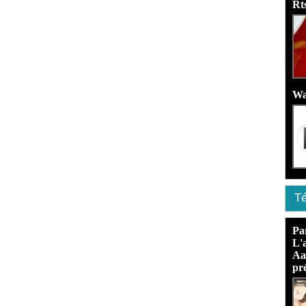
Rt
Wa
Té
Pa
L'
Aa
pré