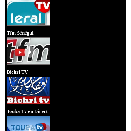
Tfm Sénégal
Bichri TV
Touba Tv en Direct