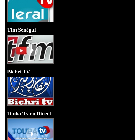
Tfm Sénégal
Bichri TV
Touba Tv en Direct