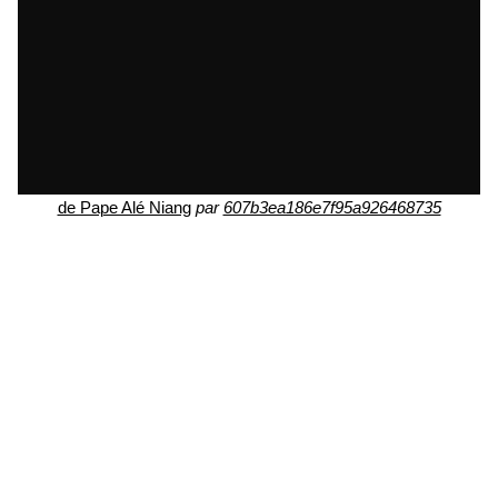
de Pape Alé Niang
par
607b3ea186e7f95a926468735