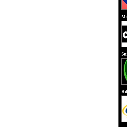
Mo
Su
Rd