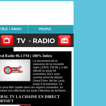
TÉLÉ / RADIO
PEOPLE
Radio - Regardez TV
ral Radio 96.1 FM ( 100% Infos)
Le lancement de la
caravane de la nouvelle
radio LERAL FM 96.1 a été
effectif ce jeudi 04
novembre 2021 avec
comme point de départ
Ouest Foire, fief de Leral,
jusqu’à la banlieue. La
io peut être captée dans les régions suivantes, en
ndant son effectivité sur toute l’étendue du territoire :...
RAL TV LA CHAINE EN DIRECT
ARTOUT