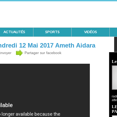
ACTUALITÉS
SPORTS
VIDÉOS
ndredi 12 Mai 2017 Ameth Aidara
nvoyer
Partager sur facebook
Ecoutez 
Le
rad
atte
LE
P