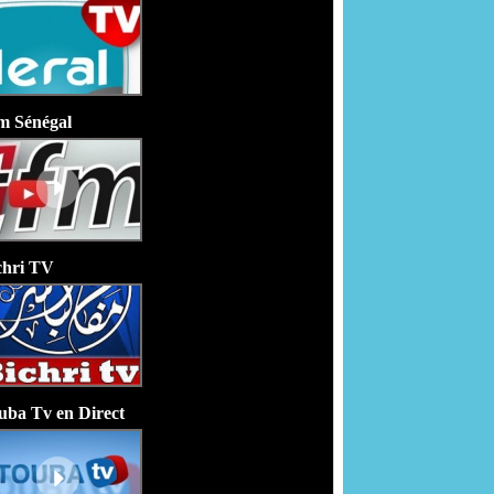
m Sénégal
chri TV
uba Tv en Direct