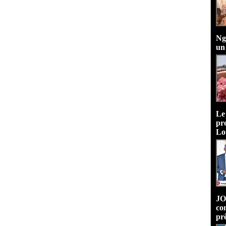
Ng
un
Le
pr
Lo
JO
co
pr