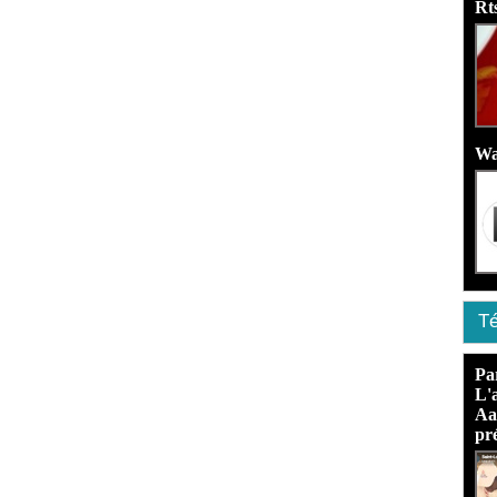
Rt
Wa
Té
Pa
L'
Aa
pré