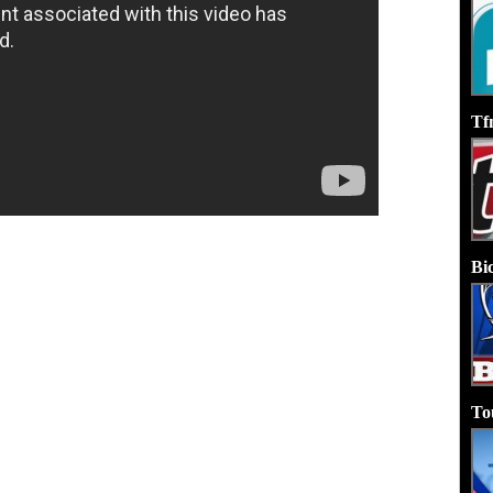
Tf
Bi
To