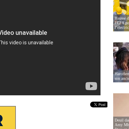
Hausse d
FCFA pou
l’électric
Harcèleme
son anc
Deuil d
Amy Mbac