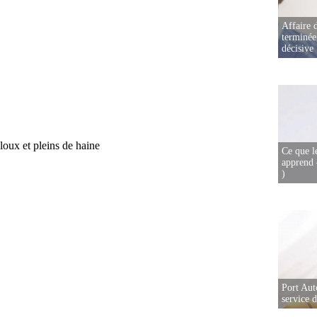
Affaire d
terminée
décisive
Ce que l
apprend 
)
Port Aut
service 