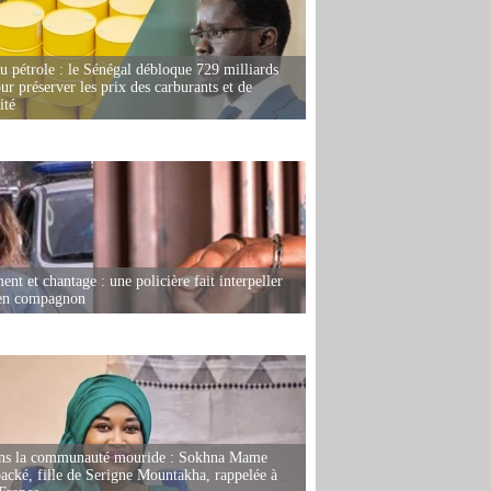
u pétrole : le Sénégal débloque 729 milliards
r préserver les prix des carburants et de
ité
nt et chantage : une policière fait interpeller
ien compagnon
ans la communauté mouride : Sokhna Mame
ké, fille de Serigne Mountakha, rappelée à