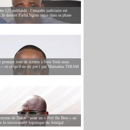
es 125 milliards : l’enquête judiciaire est
, le dossier Farba Ngom entre dans sa phase
e premier tour de scrutin à New York nous
— et ce qu'il ne dit pas ( par Mamadou THIAM
onome de Dakar : pour un « Port Bu Bess » au
de la souveraineté logistique du Sénégal