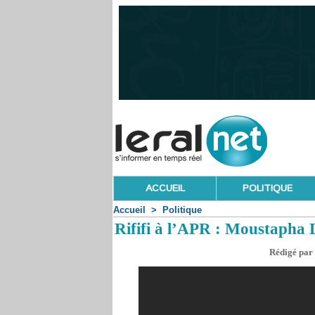
ACCUEIL
POLITIQUE
Accueil
>
Politique
Rififi à l’APR : Moustapha 
Rédigé par 