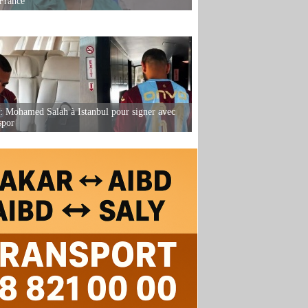
France
: Mohamed Salah à Istanbul pour signer avec
spor