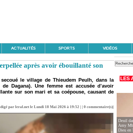
ACTUALITÉS
SPORTS
VIDÉOS
rpellée après avoir ébouillanté son
LES 
 secoué le village de Thieudem Peulh, dans la
 de Dagana). Une femme est accusée d’avoir
llante sur son mari et sa coépouse, causant de
digé par leral.net le Lundi 18 Mai 2026 à 19:52 | |
0
commentaire(s)|
Deuil d
Amy Mbac
Dieu en 