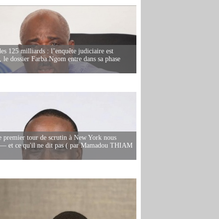
es 125 milliards : l’enquête judiciaire est
, le dossier Farba Ngom entre dans sa phase
e premier tour de scrutin à New York nous
— et ce qu'il ne dit pas ( par Mamadou THIAM