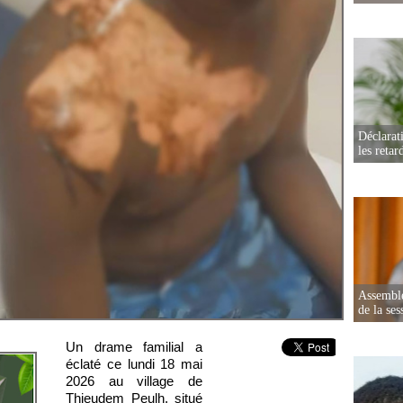
Déclarat
les retar
Assemblé
de la ses
Un drame familial a
éclaté ce lundi 18 mai
2026 au village de
Thieudem Peulh, situé