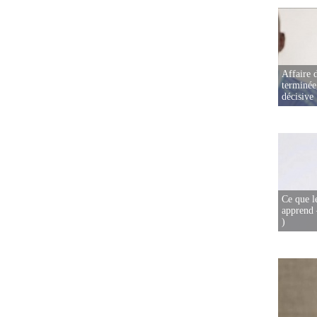
Affaire d
terminée
décisive
Ce que l
apprend 
)