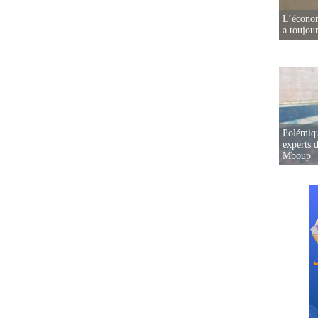
L’écono
a toujou
Polémiqu
experts d
Mboup