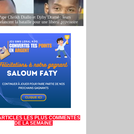
Pape Cheikh Diallo et Djiby Dramé : leurs
elancent la bataille pour une liberté provisoire
ARTICLES LES PLUS COMMENTÉS
DE LA SEMAINE