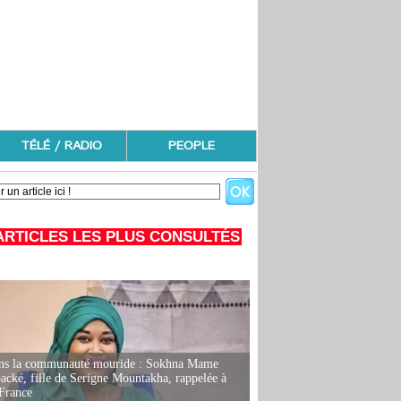
TÉLÉ / RADIO
PEOPLE
ARTICLES LES PLUS CONSULTÉS
ans la communauté mouride : Sokhna Mame
ké, fille de Serigne Mountakha, rappelée à
France