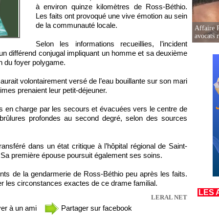
à environ quinze kilomètres de Ross-Béthio.
Les faits ont provoqué une vive émotion au sein
de la communauté locale.
Affaire 
avocats r
Selon les informations recueillies, l’incident
d’un différend conjugal impliquant un homme et sa deuxième
n du foyer polygame.
urait volontairement versé de l’eau bouillante sur son mari
imes prenaient leur petit-déjeuner.
s en charge par les secours et évacuées vers le centre de
 brûlures profondes au second degré, selon des sources
ransféré dans un état critique à l’hôpital régional de Saint-
. Sa première épouse poursuit également ses soins.
ents de la gendarmerie de Ross-Béthio peu après les faits.
r les circonstances exactes de ce drame familial.
LES 
LERAL NET
er à un ami
Partager sur facebook