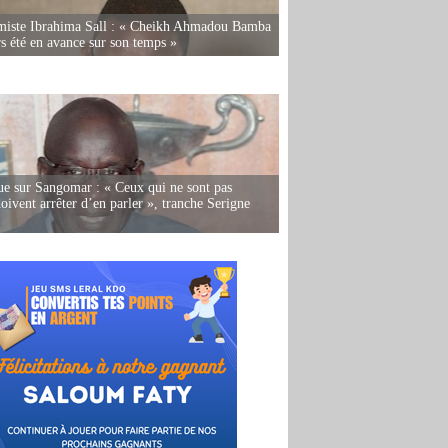
miste Ibrahima Sall : « Cheikh Ahmadou Bamba
rs été en avance sur son temps »
e sur Sangomar : « Ceux qui ne sont pas
oivent arrêter d’en parler », tranche Serigne