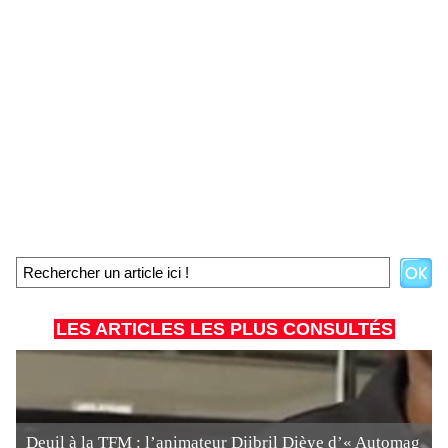
LES ARTICLES LES PLUS CONSULTÉS
Deuil à la TFM : l’animateur Djibril Dièye d’« Automag