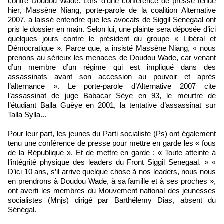
contre Doudou Wade. Lors d’une conférence de presse tenue
hier, Massène Niang, porte-parole de la coalition Alternative
2007, a laissé entendre que les avocats de Siggil Senegaal ont
pris le dossier en main. Selon lui, une plainte sera déposée d’ici
quelques jours contre le président du groupe « Libéral et
Démocratique ». Parce que, a insisté Massène Niang, « nous
prenons au sérieux les menaces de Doudou Wade, car venant
d’un membre d’un régime qui est impliqué dans des
assassinats avant son accession au pouvoir et après
l’alternance ». Le porte-parole d’Alternative 2007 cite
l’assassinat de juge Babacar Sèye en 93, le meurtre de
l’étudiant Balla Guèye en 2001, la tentative d’assassinat sur
Talla Sylla...
Pour leur part, les jeunes du Parti socialiste (Ps) ont également
tenu une conférence de presse pour mettre en garde les « fous
de la République ». Et de mettre en garde : « Toute atteinte à
l’intégrité physique des leaders du Front Siggil Senegaal. » «
D’ici 10 ans, s’il arrive quelque chose à nos leaders, nous nous
en prendrons à Doudou Wade, à sa famille et à ses proches »,
ont averti les membres du Mouvement national des jeunesses
socialistes (Mnjs) dirigé par Barthélemy Dias, absent du
Sénégal.