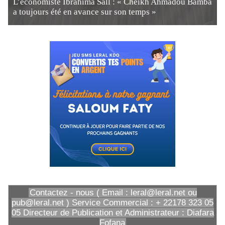
L’économiste Ibrahima Sall : « Cheikh Ahmadou Bamba
a toujours été en avance sur son temps »
Contactez - nous ( Email : leral@leral.net ou
pub@leral.net ) Service Commercial : + 22178 323 05
05 Directeur de Publication et Administrateur : Diafara
Fofana