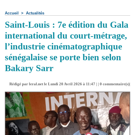
Accueil
>
Actualités
Saint-Louis : 7e édition du Gala
international du court-métrage,
l’industrie cinématographique
sénégalaise se porte bien selon
Bakary Sarr
Rédigé par leral.net le Lundi 20 Avril 2026 à 11:47 | |
0
commentaire(s)|