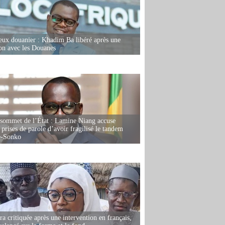
eux douanier : Khadim Ba libéré après une
ion avec les Douanes
 sommet de l’État : Lamine Niang accuse
 prises de parole d’avoir fragilisé le tandem
-Sonko
 critiquée après une intervention en français,