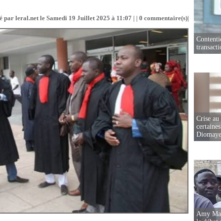
 par leral.net le Samedi 19 Juillet 2025 à 11:07 | |
0
commentaire(s)|
Contenti
transact
Crise au
certaines
Diomaye
Amy Mara