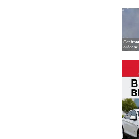
Confront
ordonne 