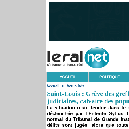
ACCUEIL
POLITIQUE
Accueil
>
Actualités
Saint-Louis : Grève des greffi
judiciaires, calvaire des pop
La situation reste tendue dans le 
déclenchée par l’Entente Sytjust
normal du Tribunal de Grande Inst
délits sont jugés, alors que toute