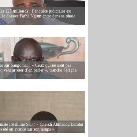
es 125 milliards : l’enquête judiciaire est
, le dossier Farba Ngom entre dans sa phase
e sur Sangomar : « Ceux qui ne sont pas
oivent arrêter d’en parler », tranche Serigne
miste Ibrahima Sall : « Cheikh Ahmadou Bamba
rs été en avance sur son temps »