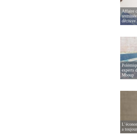
Affaire d
terminée
décisive
Polémiqu
experts d
Mboup
L’écono
a toujou