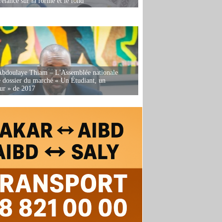
relancé sur la forme et le fond
Abdoulaye Thiam – L'Assemblée nationale
e dossier du marché « Un Étudiant, un
ur » de 2017