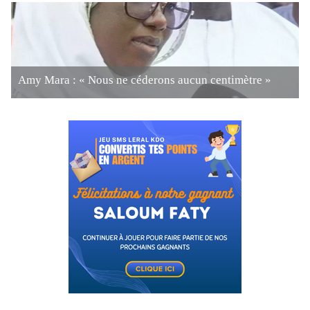
Amy Mara : « Nous ne céderons aucun centimètre »