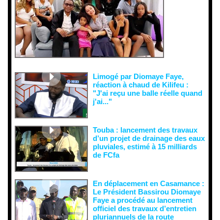
es et aux
tentatives
de
récupératio
n visant à
semer le
doute...
Limogé par Diomaye Faye,
réaction à chaud de Kilifeu :
"J'ai reçu une balle réelle quand
j'ai..."
Touba : lancement des travaux
d’un projet de drainage des eaux
pluviales, estimé à 15 milliards
de FCfa ‎
En déplacement en Casamance :
Le Président Bassirou Diomaye
Faye a procédé au lancement
officiel des travaux d’entretien
pluriannuels de la route