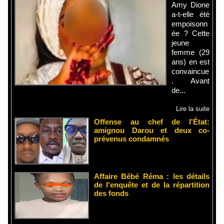
Amy Dione
a-t-elle été
empoisonn
ée ? Cette
jeune
femme (29
ans) en est
convaincue
. Avant
de...
Lire la suite
Offense au chef de l'État:
amignou Darou et deux co-
prévenus condamnés
Affaire Bébé Réma : les détails
de l'enquête et de la répartition
des fonds