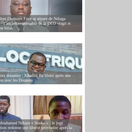
dent Diomaye Faye se sépare de Ndiaga
: l’ancien responsable de la DED réagit et
on bilan
eux douanier : Khadim Ba libéré après une
ion avec les Douanes
Mouhamed Ndiaye « Sonko » : le juge
tion ordonne une liberté provisoire après la