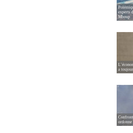
Polémiqu
experts d
Mboup
L’écono
a toujou
Confront
ordonne 