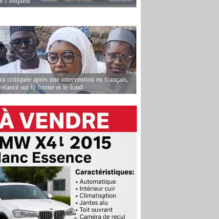
de l’enquête
 critiquée après une intervention en français,
relancé sur la forme et le fond