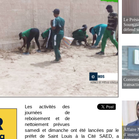
Le Prési
Soumaré 
défend s
Contenti
transact
Les activités des
journées de
reboisement et de
nettoiement prévues
Affaire 
samedi et dimanche ont été lancées par le
d’instruc
préfet de Saint Louis à la Cité SAED, a