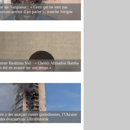
e sur Sangomar : « Ceux qui ne sont pas
oivent arrêter d’en parler », tranche Serigne
miste Ibrahima Sall : « Cheikh Ahmadou Bamba
rs été en avance sur son temps »
ée à des attaques russes quotidiennes, l'Ukraine
des évacuations à Kramatorsk