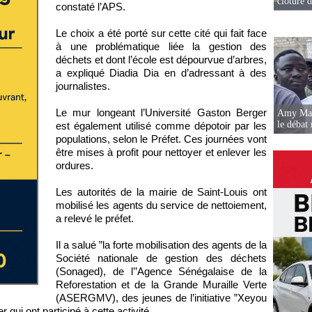
clôture 
constaté l’APS.
Le choix a été porté sur cette cité qui fait face
à une problématique liée la gestion des
déchets et dont l’école est dépourvue d’arbres,
a expliqué Diadia Dia en d’adressant à des
journalistes.
Le mur longeant l’Université Gaston Berger
Amy Mara
le débat 
est également utilisé comme dépotoir par les
populations, selon le Préfet. Ces journées vont
être mises à profit pour nettoyer et enlever les
ordures.
Les autorités de la mairie de Saint-Louis ont
mobilisé les agents du service de nettoiement,
a relevé le préfet.
Il a salué ”la forte mobilisation des agents de la
Société nationale de gestion des déchets
(Sonaged), de l’’Agence Sénégalaise de la
Reforestation et de la Grande Muraille Verte
(ASERGMV), des jeunes de l’initiative ”Xeyou
 qui ont participé à cette activité.