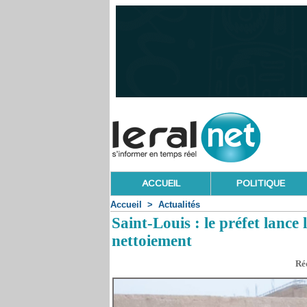
ACCUEIL
POLITIQUE
Accueil
>
Actualités
Saint-Louis : le préfet lance
nettoiement
Réd