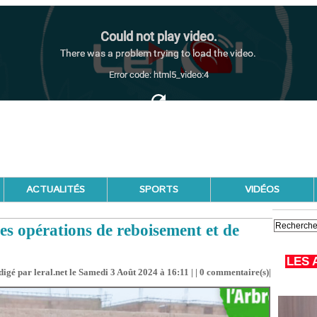
ACTUALITÉS
SPORTS
VIDÉOS
 les opérations de reboisement et de
LES 
igé par leral.net le Samedi 3 Août 2024 à 16:11 | |
0
commentaire(s)|