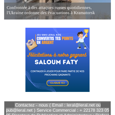
Confrontée à des attaques russes quotidiennes,
l'Ukraine ordonne des évacuations à Kramatorsk
Contactez - nous ( Email : leral@leral.net ou
pub@leral.net ) Service Commercial : + 22178 323 05