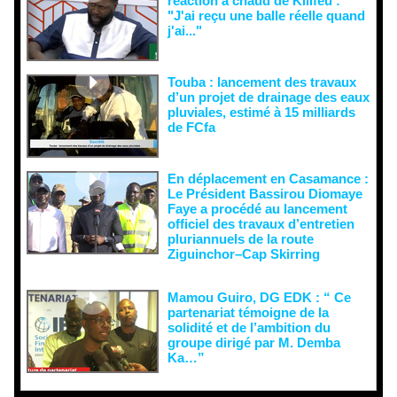
réaction à chaud de Kilifeu :
"J'ai reçu une balle réelle quand
j'ai..."
Touba : lancement des travaux
d’un projet de drainage des eaux
pluviales, estimé à 15 milliards
de FCfa ‎
En déplacement en Casamance :
Le Président Bassirou Diomaye
Faye a procédé au lancement
officiel des travaux d’entretien
pluriannuels de la route
Ziguinchor–Cap Skirring
Mamou Guiro, DG EDK : “ Ce
partenariat témoigne de la
solidité et de l’ambition du
groupe dirigé par M. Demba
Ka…”