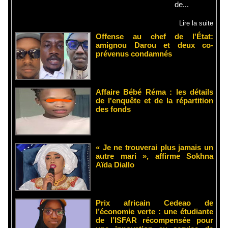
de...
Lire la suite
Offense au chef de l'État:
amignou Darou et deux co-
prévenus condamnés
Affaire Bébé Réma : les détails
de l'enquête et de la répartition
des fonds
« Je ne trouverai plus jamais un
autre mari », affirme Sokhna
Aïda Diallo
Prix africain Cedeao de
l’économie verte : une étudiante
de l’ISFAR récompensée pour