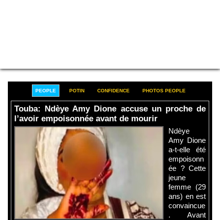
PEOPLE
POTIN
CONFIDENCE
PHOTOS PEOPLE
Touba: Ndèye Amy Dione accuse un proche de
l’avoir empoisonnée avant de mourir
Ndèye
Amy Dione
a-t-elle été
empoisonn
ée ? Cette
jeune
femme (29
ans) en est
convaincue
. Avant