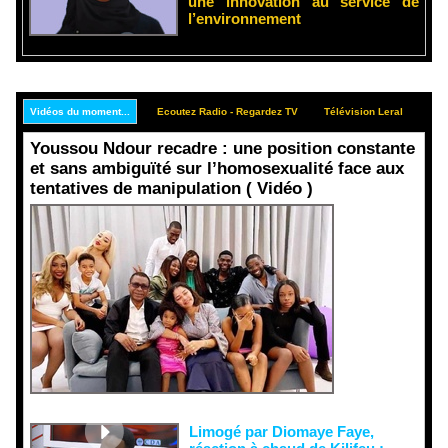
une innovation au service de
l’environnement
Vidéos du moment...
Ecoutez Radio - Regardez TV
Télévision Leral
Rep
Youssou Ndour recadre : une position constante
et sans ambiguïté sur l’homosexualité face aux
tentatives de manipulation ( Vidéo )
Face aux
interprétati
ons
malveillant
es et aux
tentatives
de
récupératio
n visant à
semer le
doute...
Limogé par Diomaye Faye,