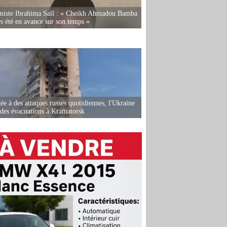
miste Ibrahima Sall : « Cheikh Ahmadou Bamba
rs été en avance sur son temps »
ée à des attaques russes quotidiennes, l'Ukraine
des évacuations à Kramatorsk