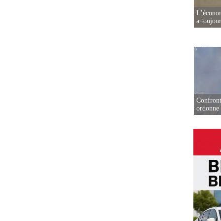
L’écono
a toujou
Confront
ordonne 