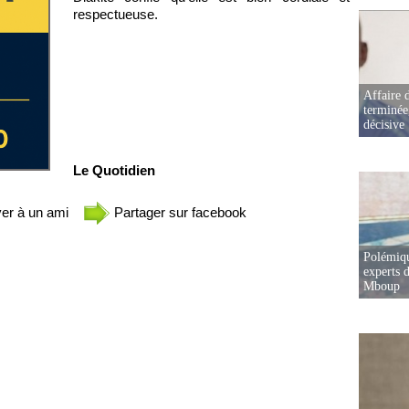
respectueuse.
Affaire d
terminée
décisive
Le Quotidien
er à un ami
Partager sur facebook
Polémiqu
experts d
Mboup