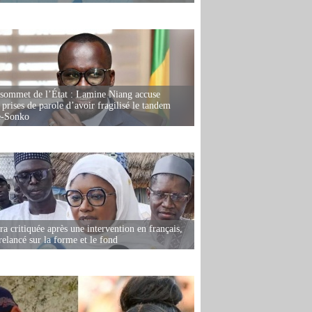
 sommet de l’État : Lamine Niang accuse
 prises de parole d’avoir fragilisé le tandem
-Sonko
 critiquée après une intervention en français,
relancé sur la forme et le fond