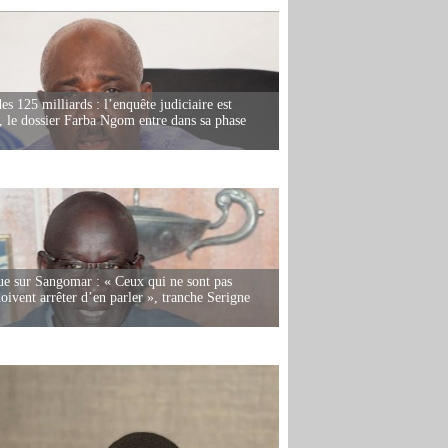
es 125 milliards : l’enquête judiciaire est
, le dossier Farba Ngom entre dans sa phase
e sur Sangomar : « Ceux qui ne sont pas
oivent arrêter d’en parler », tranche Serigne