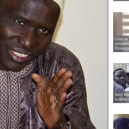
Crise au
certaines
Diomaye
Amy Mara
le débat 