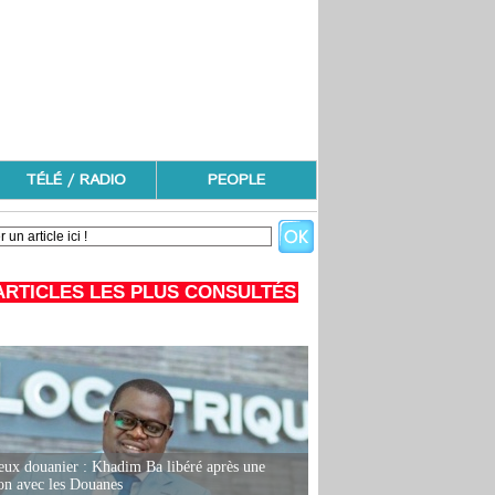
TÉLÉ / RADIO
PEOPLE
ARTICLES LES PLUS CONSULTÉS
eux douanier : Khadim Ba libéré après une
ion avec les Douanes