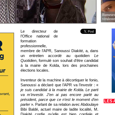
Rumeurs 
virulent
Le directeur de
l’Office national de
formation
professionnelle,
membre de l’APR, Sanoussi Diakité, a, dans
un entretien accordé au quotidien
Le
Quotidien
, formulé son souhait d’être candidat
à la mairie de Kolda, lors des prochaines
élections locales.
Inventeur de la machine à décortiquer le fonio,
Sanoussi a déclaré que l’APR va l’investir : «
je suis candidat à la mairie de Kolda. Le parti
va m’investir. J’en ai pas encore parlé au
président, parce que ce n’est le moment d’en
LES 
parler
». Parlant de sa relation avec Abdoulaye
Bibi Baldé, actuel maire de ladite localité, M.
Diakité confie qu’elle est bien cordiale et