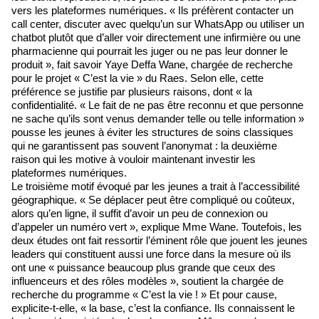
vers les plateformes numériques. « Ils préfèrent contacter un
call center, discuter avec quelqu’un sur WhatsApp ou utiliser un
chatbot plutôt que d’aller voir directement une infirmière ou une
pharmacienne qui pourrait les juger ou ne pas leur donner le
produit », fait savoir Yaye Deffa Wane, chargée de recherche
pour le projet « C’est la vie » du Raes. Selon elle, cette
préférence se justifie par plusieurs raisons, dont « la
confidentialité. « Le fait de ne pas être reconnu et que personne
ne sache qu’ils sont venus demander telle ou telle information »
pousse les jeunes à éviter les structures de soins classiques
qui ne garantissent pas souvent l’anonymat : la deuxième
raison qui les motive à vouloir maintenant investir les
plateformes numériques.
Le troisième motif évoqué par les jeunes a trait à l’accessibilité
géographique. « Se déplacer peut être compliqué ou coûteux,
alors qu’en ligne, il suffit d’avoir un peu de connexion ou
d’appeler un numéro vert », explique Mme Wane. Toutefois, les
deux études ont fait ressortir l’éminent rôle que jouent les jeunes
leaders qui constituent aussi une force dans la mesure où ils
ont une « puissance beaucoup plus grande que ceux des
influenceurs et des rôles modèles », soutient la chargée de
recherche du programme « C’est la vie ! » Et pour cause,
explicite-t-elle, « la base, c’est la confiance. Ils connaissent le