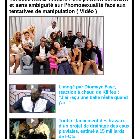
et sans ambiguïté sur l’homosexualité face aux
tentatives de manipulation ( Vidéo )
Face aux
interprétati
ons
malveillant
es et aux
tentatives
de
récupératio
n visant à
semer le
doute...
Limogé par Diomaye Faye,
réaction à chaud de Kilifeu :
"J'ai reçu une balle réelle quand
j'ai..."
Touba : lancement des travaux
d’un projet de drainage des eaux
pluviales, estimé à 15 milliards
de FCfa ‎