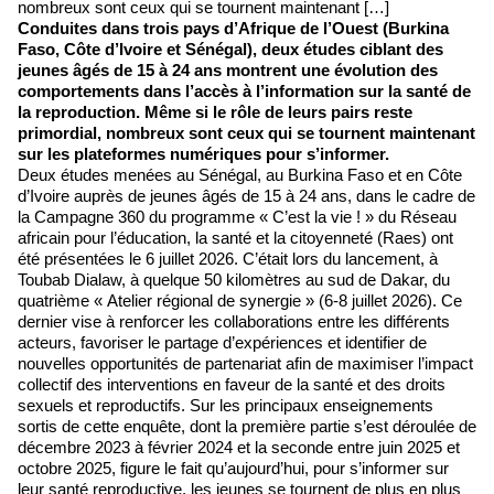
nombreux sont ceux qui se tournent maintenant […]
Conduites dans trois pays d’Afrique de l’Ouest (Burkina
Faso, Côte d’Ivoire et Sénégal), deux études ciblant des
jeunes âgés de 15 à 24 ans montrent une évolution des
comportements dans l’accès à l’information sur la santé de
la reproduction. Même si le rôle de leurs pairs reste
primordial, nombreux sont ceux qui se tournent maintenant
sur les plateformes numériques pour s’informer.
Deux études menées au Sénégal, au Burkina Faso et en Côte
d’Ivoire auprès de jeunes âgés de 15 à 24 ans, dans le cadre de
la Campagne 360 du programme « C’est la vie ! » du Réseau
africain pour l’éducation, la santé et la citoyenneté (Raes) ont
été présentées le 6 juillet 2026. C’était lors du lancement, à
Toubab Dialaw, à quelque 50 kilomètres au sud de Dakar, du
quatrième « Atelier régional de synergie » (6-8 juillet 2026). Ce
dernier vise à renforcer les collaborations entre les différents
acteurs, favoriser le partage d’expériences et identifier de
nouvelles opportunités de partenariat afin de maximiser l’impact
collectif des interventions en faveur de la santé et des droits
sexuels et reproductifs. Sur les principaux enseignements
sortis de cette enquête, dont la première partie s’est déroulée de
décembre 2023 à février 2024 et la seconde entre juin 2025 et
octobre 2025, figure le fait qu’aujourd’hui, pour s’informer sur
leur santé reproductive, les jeunes se tournent de plus en plus