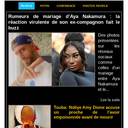
PEOPLE
POTIN
CONFIDENCE
PHOTOS PEOPLE
Rumeurs de mariage d’Aya Nakamura : la
réaction virulente de son ex-compagnon fait le
buzz
Des photos
présentées
sur les
réseaux
sociaux
comme
celles d'un
mariage
entre Aya
Nakamura
et le...
Lire la suite
Touba: Ndèye Amy Dione accuse
un proche de l’avoir
empoisonnée avant de mourir