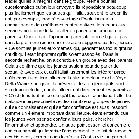
leader qui les a intégrés dans le groupe. Même pour les
questionnaires qu’on leur envoyait, ils répondaient beaucoup
plus facilement que les autres qu’il fallait souvent relancer. Ils
ont, par exemple, montré davantage d’évolution sur la
connaissance des méthodes contraceptives, le recours aux
services ou encore le fait d’aller en parler à un ami ou à un
parent ». Concernant l’approche parentale, qui ne figurait pas
dans la première recherche, elle a été suggérée par les jeunes.
« Ce sont les jeunes eux-mêmes qui, pendant les focus groups,
ont dit qu’il était important qu’ils soient associés. Dans la
seconde recherche, on a constitué un groupe avec des parents.
Cela a confirmé que les jeunes avaient peur de parler de
sexualité avec eux et qu’il fallait justement les intégrer parce
qu’ils constituent leur influence la plus directe », clarifie Yaye
Deffa Wane, soulignant la présence des religieux qu’ils sont
« en train d’étudier, car ils influencent directement les parents ».
« C’est donc tout un cercle qu’il faut couvrir », indique-t-elle. Le
dialogue interpersonnel avec les nombreux groupes de jeunes
qui se connaissent et qui se font confiance est aussi ressorti
comme un élément important dans l’étude, étant entendu que
les jeunes vont oser se confier à leurs pairs, chercher
l’information et apprendre. Un autre point essentiel concerne le
contenu narratif qui favorise l’engagement. « Le fait de raconter
des histoires, comme dans la série « C’est la vie ! », permet