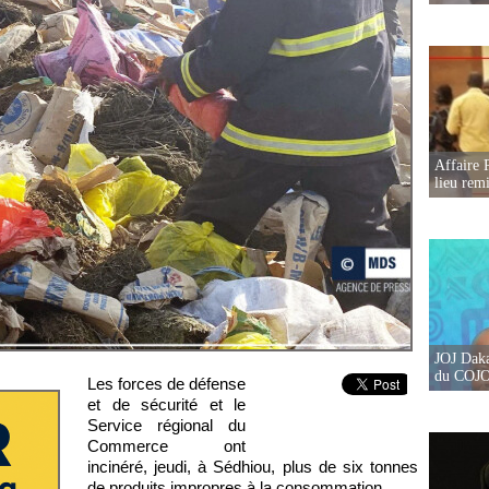
Affaire 
lieu rem
JOJ Daka
du COJOJ
Les forces de défense
et de sécurité et le
Service régional du
Commerce ont
incinéré, jeudi, à Sédhiou, plus de six tonnes
de produits impropres à la consommation.