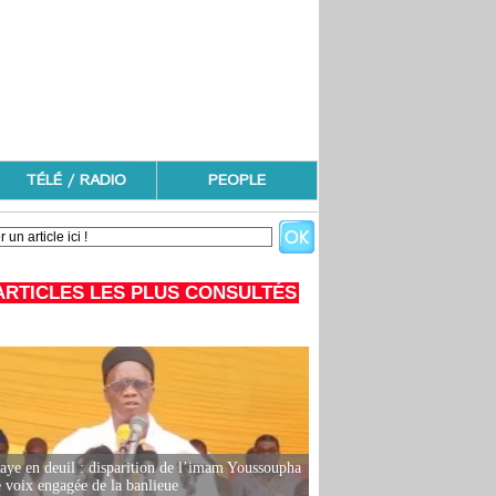
TÉLÉ / RADIO
PEOPLE
ARTICLES LES PLUS CONSULTÉS
ye en deuil : disparition de l’imam Youssoupha
e voix engagée de la banlieue