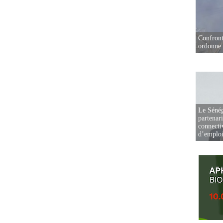
Confront
ordonne 
Le Sénég
partenar
connectiv
d’emplo