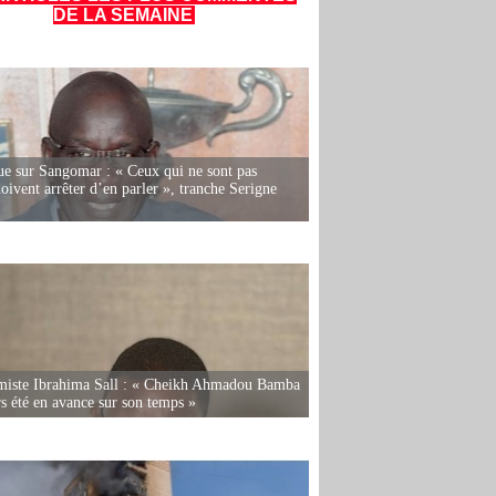
DE LA SEMAINE
e sur Sangomar : « Ceux qui ne sont pas
oivent arrêter d’en parler », tranche Serigne
miste Ibrahima Sall : « Cheikh Ahmadou Bamba
rs été en avance sur son temps »