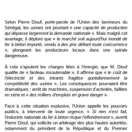
Selon Pierre Diouf, porte-parole de l’Union des lamineurs du
Sénégal, les usines ont pourtant «
une capacité de production
qui dépasse largement la demande nationale
». Mais malgré cet
avantage, il déplore que «
le marché soit aujourd’hui inondé de
fer à béton importé, vendu à des prix défiant toute concurrence
», plongeant les producteurs locaux dans une spirale
dangereuse.
À cela s’ajoutent les charges liées à l’énergie, que M. Diouf
qualifie de «
fardeau insoutenable
». Il affirme que «
le coût de
l’électricité et des intrants fragilise quotidiennement la
compétitivité des usines
». Les conséquences pourraient être
dramatiques : arrêt de machines, suspension d'activités, faillites
en série et «
des milliers d’emplois en grave danger
».
Face à cette situation explosive, l’Union appelle les pouvoirs
publics, à intervenir de toute urgence. «
Si rien n’est fait,
l’industrie nationale du fer à béton risque l’effondrement
», avertit
Pierre Diouf, qui sollicite un arbitrage des plus hautes autorités,
notamment du président de la République et du Premier