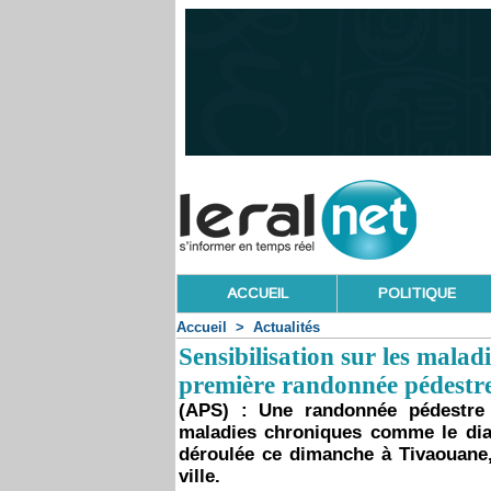
ACCUEIL
POLITIQUE
Accueil
>
Actualités
Sensibilisation sur les mala
première randonnée pédestr
(APS) : Une randonnée pédestre v
maladies chroniques comme le diabè
déroulée ce dimanche à Tivaouane, 
ville.