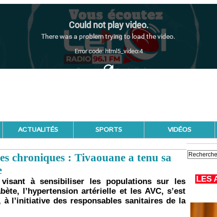
ACTUALITÉS
SPORTS
VIDÉOS
dies chroniques : Tivaouane a tenu sa
e
LES 
isant à sensibiliser les populations sur les
te, l’hypertension artérielle et les AVC, s’est
à l’initiative des responsables sanitaires de la