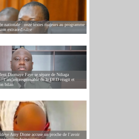
e nationale : onze textes majeurs au programme
sion extraordinaire
dent Diomaye Faye se sépare de Ndiaga
: l’ancien responsable de la DED réagit et
on bilan
dèye Amy Dione accuse un proche de l’avoir