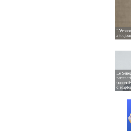
L’écono
a toujou
Le Sénég
partenar
connectiv
d’emplo