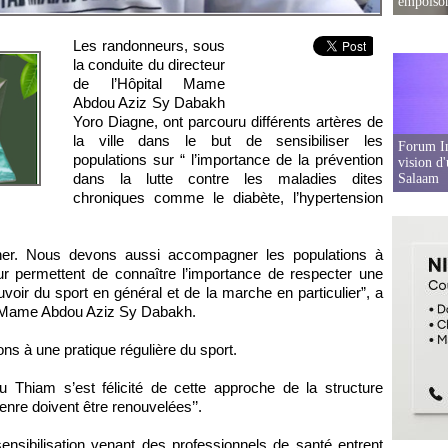
empoison
Les randonneurs, sous
la conduite du directeur
de l’Hôpital Mame
Abdou Aziz Sy Dabakh
Yoro Diagne, ont parcouru différents artères de
la ville dans le but de sensibiliser les
Forum In
populations sur “ l’importance de la prévention
vision d
dans la lutte contre les maladies dites
Salaam
chroniques comme le diabète, l’hypertension
gner. Nous devons aussi accompagner les populations à
eur permettent de connaître l’importance de respecter une
uvoir du sport en général et de la marche en particulier”, a
al Mame Abdou Aziz Sy Dabakh.
ns à une pratique régulière du sport.
 Thiam s’est félicité de cette approche de la structure
genre doivent être renouvelées’’.
ensibilisation venant des professionnels de santé entrent