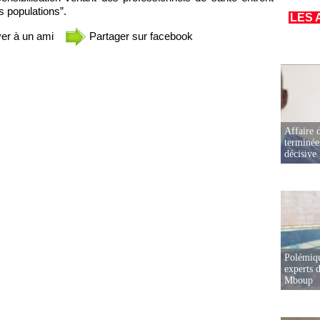
s populations”.
LES 
er à un ami
Partager sur facebook
Affaire d
terminée
décisive
Polémiqu
experts d
Mboup