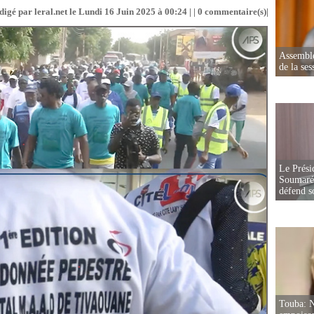
digé par leral.net le Lundi 16 Juin 2025 à 00:24 | |
0
commentaire(s)|
Assemblé
de la ses
Le Prési
Soumaré 
défend s
Touba: N