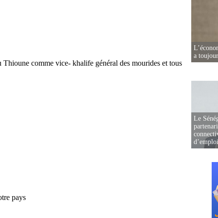
L’écono
a toujou
Le Sénég
partenar
connectiv
d’emplo