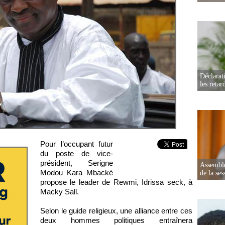
Déclarat
les retar
Pour l’occupant futur
du poste de vice-
président, Serigne
Assemblé
Modou Kara Mbacké
de la ses
propose le leader de Rewmi, Idrissa seck, à
Macky Sall.
Selon le guide religieux, une alliance entre ces
deux hommes politiques entraînera