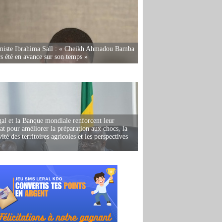
miste Ibrahima Sall : « Cheikh Ahmadou Bamba
rs été en avance sur son temps »
al et la Banque mondiale renforcent leur
iat pour améliorer la préparation aux chocs, la
ité des territoires agricoles et les perspectives
i