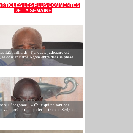
ARTICLES LES PLUS COMMENTÉS
DE LA SEMAINE
es 125 milliards : l’enquête judiciaire est
, le dossier Farba Ngom entre dans sa phase
e sur Sangomar : « Ceux qui ne sont pas
oivent arrêter d’en parler », tranche Serigne