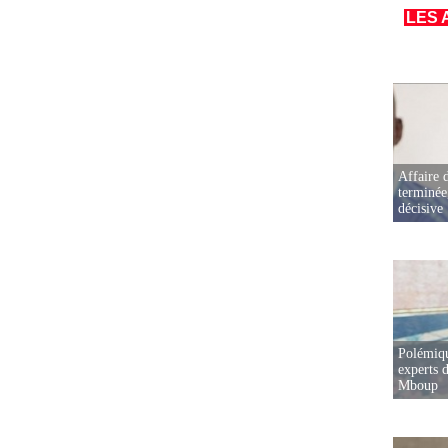
LES 
Affaire d
terminée
décisive
Polémiqu
experts d
Mboup