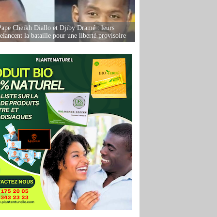
Pape Cheikh Diallo et Djiby Dramé : leurs
elancent la bataille pour une liberté provisoire