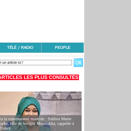
TÉLÉ / RADIO
PEOPLE
ARTICLES LES PLUS CONSULTÉS
ans la communauté mouride : Sokhna Mame
ké, fille de Serigne Mountakha, rappelée à
France