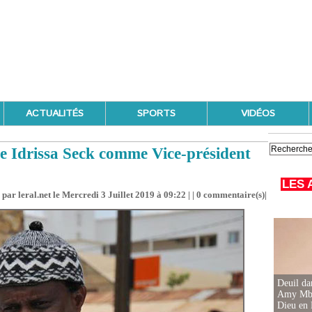
ACTUALITÉS
SPORTS
VIDÉOS
 Idrissa Seck comme Vice-président
LES 
par leral.net le Mercredi 3 Juillet 2019 à 09:22 | |
0
commentaire(s)|
Deuil d
Amy Mbac
Dieu en 