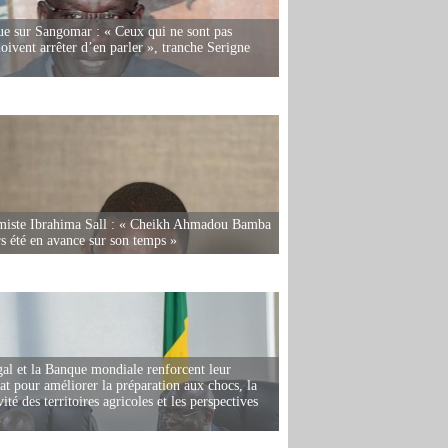
e sur Sangomar : « Ceux qui ne sont pas
oivent arrêter d’en parler », tranche Serigne
miste Ibrahima Sall : « Cheikh Ahmadou Bamba
rs été en avance sur son temps »
al et la Banque mondiale renforcent leur
iat pour améliorer la préparation aux chocs, la
ité des territoires agricoles et les perspectives
i