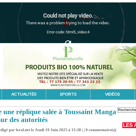
ACTUALITÉS
SPORTS
VIDÉOS
e une réplique salée à Toussaint Manga
sur des autorités
LES 
digé par leral.net le Jeudi 19 Juin 2025 à 15:38 | |
0
commentaire(s)|