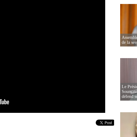
Assemblé
de la ses
Le Prési
Soumaré 
défend s