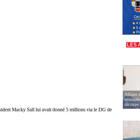
LES 
Affaire d
terminée
décisive