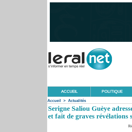
ACCUEIL
POLITIQUE
Accueil
>
Actualités
Serigne Saliou Guèye adress
et fait de graves révélations 
Ré