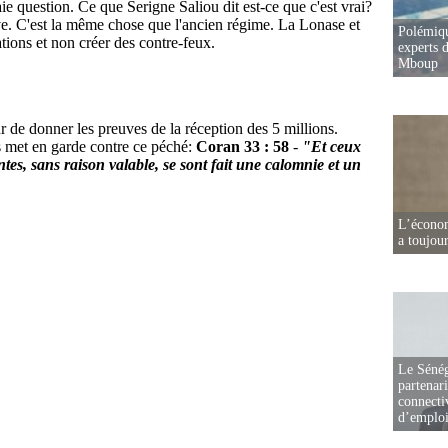
Polémiqu
experts d
Mboup
L’écono
a toujou
Le Sénég
partenar
connectiv
d’emplo