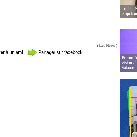
Touba: N
empoison
( Les News )
er à un ami
Partager sur facebook
Forum In
vision d
Salaam