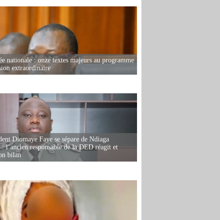
e nationale : onze textes majeurs au programme
sion extraordinaire
dent Diomaye Faye se sépare de Ndiaga
: l’ancien responsable de la DED réagit et
on bilan