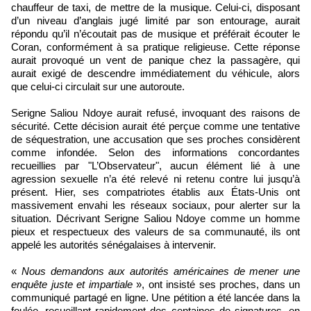
chauffeur de taxi, de mettre de la musique. Celui-ci, disposant
d’un niveau d’anglais jugé limité par son entourage, aurait
répondu qu’il n’écoutait pas de musique et préférait écouter le
Coran, conformément à sa pratique religieuse. Cette réponse
aurait provoqué un vent de panique chez la passagère, qui
aurait exigé de descendre immédiatement du véhicule, alors
que celui-ci circulait sur une autoroute.
Serigne Saliou Ndoye aurait refusé, invoquant des raisons de
sécurité. Cette décision aurait été perçue comme une tentative
de séquestration, une accusation que ses proches considèrent
comme infondée. Selon des informations concordantes
recueillies par "L’Observateur", aucun élément lié à une
agression sexuelle n’a été relevé ni retenu contre lui jusqu’à
présent. Hier, ses compatriotes établis aux États-Unis ont
massivement envahi les réseaux sociaux, pour alerter sur la
situation. Décrivant Serigne Saliou Ndoye comme un homme
pieux et respectueux des valeurs de sa communauté, ils ont
appelé les autorités sénégalaises à intervenir.
«
Nous demandons aux autorités américaines de mener une
enquête juste et impartiale
», ont insisté ses proches, dans un
communiqué partagé en ligne. Une pétition a été lancée dans la
foulée, recueillant rapidement des centaines de signatures, en