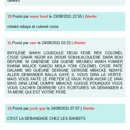
fatékko
10.
Posté par
weex beut
le 23/08/2011 22:55
|
Alerter
mbaké ndiaye et colonel cisse
11.
Posté par
sarr
le 24/08/2011 03:23
|
Alerter
BAYILENE WAKH LOUDOULE DEUG FENE REK COLONEL
CISSE GNARI NGOR KA DIOUR SOKHLALOULENE DARA BOU
DEFONE NI GNENENE GNI GUENE MEUNEU WAKH FUMIER
KHANA MALICK GAKOU MOLA YONI COLONEL CISSE PATE
DALAME MO GUEUNE SERIGNE SERIGNE MBACKE NDIAYE
ALLER DEMANDER BALLA GAYE IL VOUS DIRA LA VERITE.
MAIS VOUS FAITE LE PRETER LE FAUX POUR AVOIR LE VRAI
MAIS DINA LENE OUMPE MBACKE GUISSE POURQUOI VOUS
VOUS CACHER DERRIERE LES ECRITURES VA DEMANDER A
TA MERE QUI EST VOTRE PERE.
12.
Posté par
joob gey
le 24/08/2011 07:07
|
Alerter
C'EST LA DEBANDADE CHEZ LES BANDITS