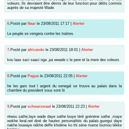
voleurs; Ils devraient être démis de leur fonction pour délits commis
auprès de sa majesté Wade.
6.
Posté par
Naar
le 23/08/2011 17:17
|
Alerter
Le peuple se vengera contre les traitres.
7.
Posté par
africando
le 23/08/2011 18:01
|
Alerter
kou laax saci saaci nga ,pa wwade c le pere et la mere des voleurs
8.
Posté par
Pague
le 23/08/2011 22:05
|
Alerter
he les gars tout l argent du senegal se trouve au palais dans la
chambre du president sous sont lit
9.
Posté par
schwarzeraal
le 23/08/2011 22:23
|
Alerter
réwou sathe,laye wade daye sathe louye téré gnénéne sathe ,maye
wokhe leral,net diné de hautes personalités du palais.guorgui daye
nakhe louwaye nékhe deffe kholéne ko thi séne mame loumou tékke