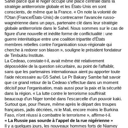
Sahel parce que le Niger occupe une place centrale dans la
stratégie antiterroriste globale et les États-Unis en sont
conscients, de même que la France. « On note la volonté de
l’Otan (France/États-Unis) de contrecarrer l’avancée russo-
wagnérienne dans un pays, partenaire clé dans leur stratégie
globale antiterroriste dans le Sahel. Nous sommes sur le cas de
figure d’une nouvelle et inédite forme de conflictualité : une
guerre interétatique entre une coalition tripartite d’États
membres rebelles contre l’organisation sous-régionale qui
cherche à redorer son blason », souligne le président fondateur
de Timbuktu Institute.
La Cedeao, constate-t-il, avait même été relativement
dépossédée de la question sécuritaire, au point de l’affaiblir,
sans que les partenaires internationaux aient pu apporter toute
l’aide nécessaire au G5 Sahel. Le Pr Bakary Sambe fait savoir
que ce grand retour de la Cedeao s’effectue dans un moment
décisif pour l’organisation, mais aussi pour la paix et la sécurité
dans la région. « La lutte contre le terrorisme souffrirait
beaucoup d’un Niger tombé dans l’escarcelle d’un pouvoir kaki.
Surtout que, pour l’heure, même après le départ des troupes
françaises, jadis décriées, ni le Mali, encore moins le Burkina
Faso, n’ont réussi à combattre le terrorisme », affirme-t-il.
« La Russie pas sourde à l’appel de la rue nigérienne »
Il y a quelques jours, les nouveaux hommes forts de Niamey