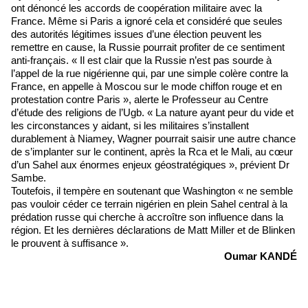
ont dénoncé les accords de coopération militaire avec la
France. Même si Paris a ignoré cela et considéré que seules
des autorités légitimes issues d’une élection peuvent les
remettre en cause, la Russie pourrait profiter de ce sentiment
anti-français. « Il est clair que la Russie n’est pas sourde à
l’appel de la rue nigérienne qui, par une simple colère contre la
France, en appelle à Moscou sur le mode chiffon rouge et en
protestation contre Paris », alerte le Professeur au Centre
d’étude des religions de l’Ugb. « La nature ayant peur du vide et
les circonstances y aidant, si les militaires s’installent
durablement à Niamey, Wagner pourrait saisir une autre chance
de s’implanter sur le continent, après la Rca et le Mali, au cœur
d’un Sahel aux énormes enjeux géostratégiques », prévient Dr
Sambe.
Toutefois, il tempère en soutenant que Washington « ne semble
pas vouloir céder ce terrain nigérien en plein Sahel central à la
prédation russe qui cherche à accroître son influence dans la
région. Et les dernières déclarations de Matt Miller et de Blinken
le prouvent à suffisance ».
Oumar KANDÉ