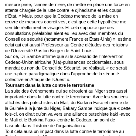
mesure prise, l’année dernière, de mettre en place une force en
attente chargée de la lutte contre le djihadisme et les coups
d’État. « Mais, pour que la Cedeao menace de la mise en
œuvre de mesures coercitives, c’est que cette hypothèse me
semble réellement envisagée. Et cela suppose que des
consultations préalables aient eu lieu avec des membres du
Conseil de sécurité (notamment France et États-Unis) », estime
celui qui est aussi Professeur au Centre d’études des religions
de l’Université Gaston Berger de Saint-Louis.
Sur ce, Dr Sambe affirme que si le scénario de l’intervention
Cedeao-Union africaine (Ua)-puissances occidentales, sous
mandat ou non du Conseil de Sécurité, se réalisait, « ce serait
une rupture paradigmatique dans l’approche de la sécurité
collective en Afrique de l’Ouest ».
Tournant dans la lutte contre le terrorisme
La suite des évènements qui se déroulent au Niger sera aussi
importante dans la lutte contre le terrorisme. Avec les soutiens
affichés des putschistes du Mali, du Burkina Faso et même de
la Guinée à la junte du Niger, Bakary Sambe indique que « cette
fois-ci, on dirait qu’on va vers une alliance putschiste kaki -avec
le Mali et le Burkina Faso- contre la Cedeao, un point de
bascule dans l’histoire de l’organisation ».
Tout cela aura un impact dans la lutte contre le terrorisme au