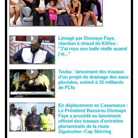
tentatives
de
récupératio
n visant à
semer le
doute...
Limogé par Diomaye Faye,
réaction à chaud de Kilifeu :
"J'ai reçu une balle réelle quand
j'ai..."
Touba : lancement des travaux
d’un projet de drainage des eaux
pluviales, estimé à 15 milliards
de FCfa ‎
En déplacement en Casamance :
Le Président Bassirou Diomaye
Faye a procédé au lancement
officiel des travaux d’entretien
pluriannuels de la route
Ziguinchor–Cap Skirring