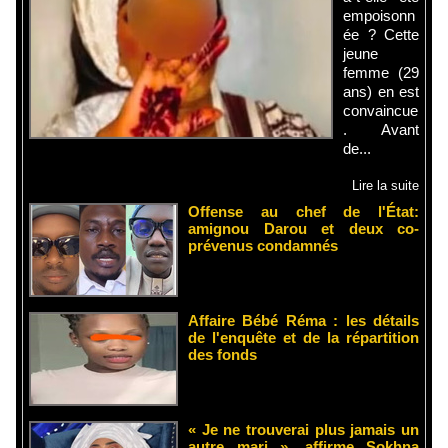
empoisonn
ée ? Cette
jeune
femme (29
ans) en est
convaincue
. Avant
de...
Lire la suite
Offense au chef de l'État:
amignou Darou et deux co-
prévenus condamnés
Affaire Bébé Réma : les détails
de l'enquête et de la répartition
des fonds
« Je ne trouverai plus jamais un
autre mari », affirme Sokhna