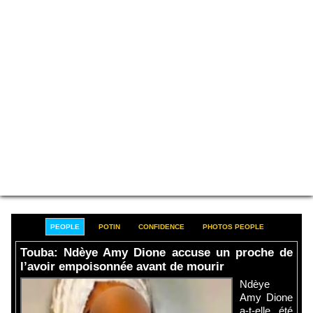
PEOPLE
POTIN
CONFIDENCE
PHOTOS PEOPLE
Touba: Ndèye Amy Dione accuse un proche de
l’avoir empoisonnée avant de mourir
Ndèye
Amy Dione
a-t-elle été