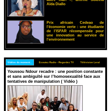
Aïda Diallo
Prix africain Cedeao de
l’économie verte : une étudiante
de l’ISFAR récompensée pour
une innovation au service de
l’environnement
Vidéos du moment...
Ecoutez Radio - Regardez TV
Télévision Leral
Rep
Youssou Ndour recadre : une position constante
et sans ambiguïté sur l’homosexualité face aux
tentatives de manipulation ( Vidéo )
Face aux
interprétati
ons
malveillant
es et aux