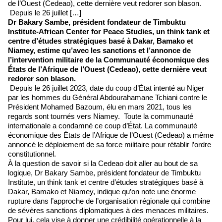
de l’Ouest (Cedeao), cette dernière veut redorer son blason.
Depuis le 26 juillet […]
Dr Bakary Sambe, président fondateur de Timbuktu
Institute-African Center for Peace Studies, un think tank et
centre d’études stratégiques basé à Dakar, Bamako et
Niamey, estime qu’avec les sanctions et l’annonce de
l’intervention militaire de la Communauté économique des
États de l’Afrique de l’Ouest (Cedeao), cette dernière veut
redorer son blason.
Depuis le 26 juillet 2023, date du coup d’État intenté au Niger
par les hommes du Général Abdourahamane Tchiani contre le
Président Mohamed Bazoum, élu en mars 2021, tous les
regards sont tournés vers Niamey. Toute la communauté
internationale a condamné ce coup d’État. La communauté
économique des États de l’Afrique de l’Ouest (Cedeao) a même
annoncé le déploiement de sa force militaire pour rétablir l’ordre
constitutionnel.
À la question de savoir si la Cedeao doit aller au bout de sa
logique, Dr Bakary Sambe, président fondateur de Timbuktu
Institute, un think tank et centre d’études stratégiques basé à
Dakar, Bamako et Niamey, indique qu’on
note une énorme
rupture dans l’approche de l’organisation régionale qui combine
de sévères sanctions diplomatiques à des menaces militaires.
Pour lui, cela vise à donner une crédibilité opérationnelle à la