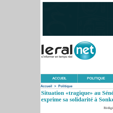
ACCUEIL
POLITIQUE
Accueil
>
Politique
Situation «tragique» au Sén
exprime sa solidarité à Sonk
Rédigé