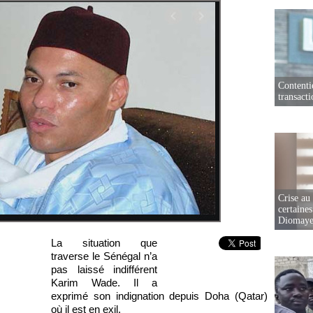
Contenti
transact
Crise au
certaines
Diomaye
La situation que
traverse le Sénégal n’a
pas laissé indifférent
Karim Wade. Il a
exprimé son indignation depuis Doha (Qatar)
où il est en exil.