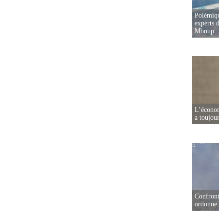
Polémiqu
experts d
Mboup
L’écono
a toujou
Confront
ordonne 