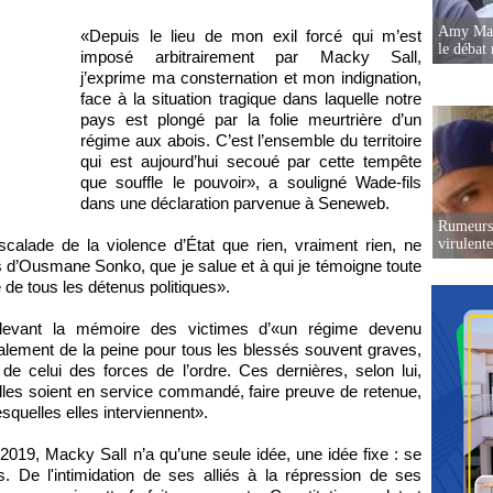
Amy Mara
«Depuis le lieu de mon exil forcé qui m’est
le débat 
imposé arbitrairement par Macky Sall,
j’exprime ma consternation et mon indignation,
face à la situation tragique dans laquelle notre
pays est plongé par la folie meurtrière d’un
régime aux abois. C’est l’ensemble du territoire
qui est aujourd’hui secoué par cette tempête
que souffle le pouvoir», a souligné Wade-fils
dans une déclaration parvenue à Seneweb.
Rumeurs 
alade de la violence d’État que rien, vraiment rien, ne
virulent
cas d’Ousmane Sonko, que je salue et à qui je témoigne toute
e de tous les détenus politiques».
 devant la mémoire des victimes d’«un régime devenu
galement de la peine pour tous les blessés souvent graves,
e celui des forces de l’ordre. Ces dernières, selon lui,
elles soient en service commandé, faire preuve de retenue,
squelles elles interviennent».
e 2019, Macky Sall n’a qu’une seule idée, une idée fixe : se
. De l'intimidation de ses alliés à la répression de ses