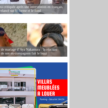
 critiquée après une intervention en français,
relancé sur la forme et le fond
de mariage d’Aya Nakamura : la réaction
e de son ex-compagnon fait le buzz