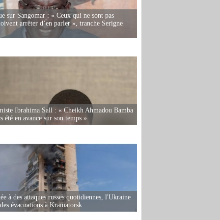
e sur Sangomar : « Ceux qui ne sont pas
oivent arrêter d’en parler », tranche Serigne
miste Ibrahima Sall : « Cheikh Ahmadou Bamba
rs été en avance sur son temps »
ée à des attaques russes quotidiennes, l'Ukraine
des évacuations à Kramatorsk