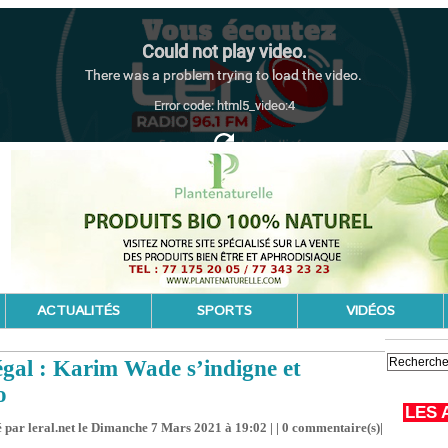
ACTUALITÉS
SPORTS
VIDÉOS
égal : Karim Wade s’indigne et
o
LES 
 par leral.net le Dimanche 7 Mars 2021 à 19:02 | |
0
commentaire(s)|