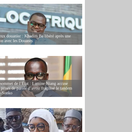
eux douanier : Khadim Ba libéré après une
ion avec les Douanes
 sommet de l’État : Lamine Niang accuse
 prises de parole d’avoir fragilisé le tandem
-Sonko