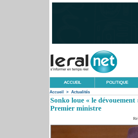
ACCUEIL
POLITIQUE
Accueil
>
Actualités
Sonko loue « le dévouement 
Premier ministre
Ré