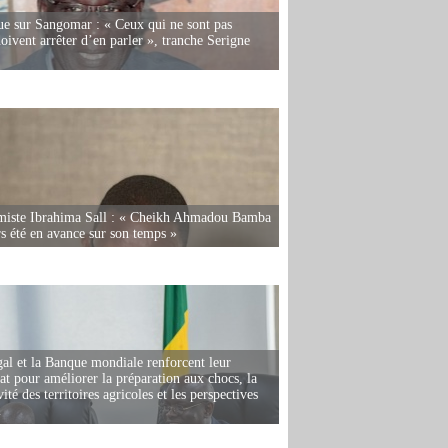
e sur Sangomar : « Ceux qui ne sont pas
oivent arrêter d’en parler », tranche Serigne
miste Ibrahima Sall : « Cheikh Ahmadou Bamba
rs été en avance sur son temps »
al et la Banque mondiale renforcent leur
iat pour améliorer la préparation aux chocs, la
ité des territoires agricoles et les perspectives
i