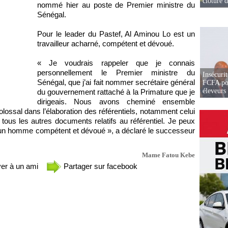
clôture 
nommé hier au poste de Premier ministre du
Sénégal.
Pour le leader du Pastef, Al Aminou Lo est un
travailleur acharné, compétent et dévoué.
« Je voudrais rappeler que je connais
personnellement le Premier ministre du
Insécurit
Sénégal, que j’ai fait nommer secrétaire général
FCFA pou
éleveurs
du gouvernement rattaché à la Primature que je
dirigeais. Nous avons cheminé ensemble
olossal dans l’élaboration des référentiels, notamment celui
tous les autres documents relatifs au référentiel. Je peux
, un homme compétent et dévoué », a déclaré le successeur
Mame Fatou Kebe
er à un ami
Partager sur facebook