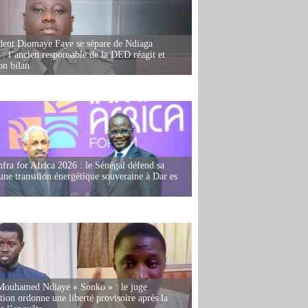
dent Diomaye Faye se sépare de Ndiaga
: l’ancien responsable de la DED réagit et
on bilan
fra for Africa 2026 : le Sénégal défend sa
'une transition énergétique souveraine à Dar es
Mouhamed Ndiaye « Sonko » : le juge
tion ordonne une liberté provisoire après la