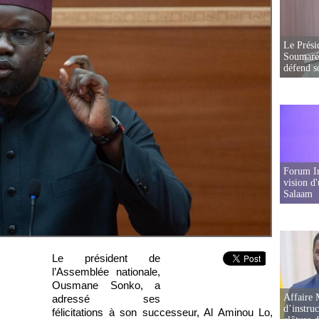
Le Prési
Soumaré 
défend s
Forum In
vision d
Salaam
Le président de
l’Assemblée nationale,
Ousmane Sonko, a
Affaire 
adressé ses
d’instruc
félicitations à son successeur, Al Aminou Lo,