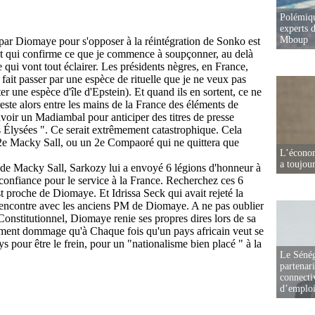
Polémiqu
experts d
Mboup
L’écono
a toujou
Le Sénég
partenar
connectiv
d’emplo