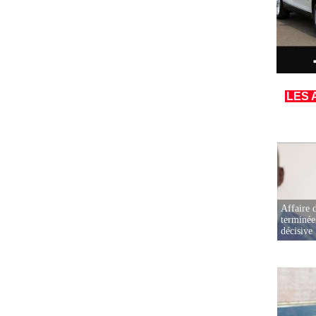
LES 
Affaire d
terminée
décisive