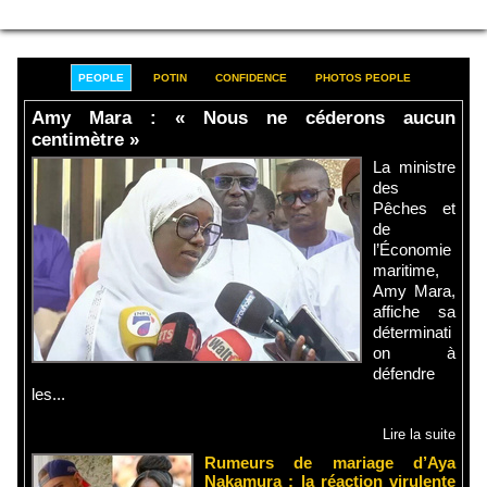
PEOPLE
POTIN
CONFIDENCE
PHOTOS PEOPLE
Amy Mara : « Nous ne céderons aucun
centimètre »
La ministre
des
Pêches et
de
l’Économie
maritime,
Amy Mara,
affiche sa
déterminati
on à
défendre
les...
Lire la suite
Rumeurs de mariage d’Aya
Nakamura : la réaction virulente