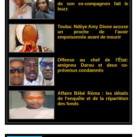
de son ex-compagnon fait le
buzz
Touba: Ndèye Amy Dione accuse
un proche de l’avoir
empoisonnée avant de mourir
Offense au chef de l'État:
amignou Darou et deux co-
prévenus condamnés
Affaire Bébé Réma : les détails
de l'enquête et de la répartition
des fonds