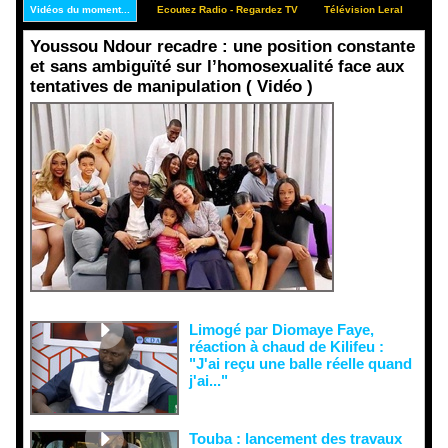
Vidéos du moment...
Ecoutez Radio - Regardez TV
Télévision Leral
Rep
Youssou Ndour recadre : une position constante
et sans ambiguïté sur l’homosexualité face aux
tentatives de manipulation ( Vidéo )
Face aux
interprétati
ons
malveillant
es et aux
tentatives
de
récupératio
n visant à
semer le
doute...
Limogé par Diomaye Faye,
réaction à chaud de Kilifeu :
"J'ai reçu une balle réelle quand
j'ai..."
Touba : lancement des travaux