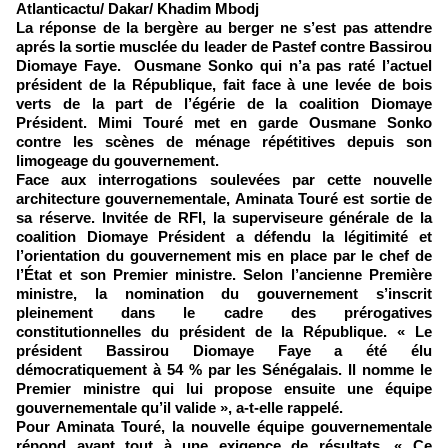
Atlanticactu/ Dakar/ Khadim Mbodj
La réponse de la bergère au berger ne s’est pas attendre
aprés la sortie musclée du leader de Pastef contre Bassirou
Diomaye Faye. Ousmane Sonko qui n’a pas raté l’actuel
président de la République, fait face à une levée de bois
verts de la part de l’égérie de la coalition Diomaye
Président. Mimi Touré met en garde Ousmane Sonko
contre les scènes de ménage répétitives depuis son
limogeage du gouvernement.
Face aux interrogations soulevées par cette nouvelle
architecture gouvernementale, Aminata Touré est sortie de
sa réserve. Invitée de RFI, la superviseure générale de la
coalition Diomaye Président a défendu la légitimité et
l’orientation du gouvernement mis en place par le chef de
l’État et son Premier ministre. Selon l’ancienne Première
ministre, la nomination du gouvernement s’inscrit
pleinement dans le cadre des prérogatives
constitutionnelles du président de la République. « Le
président Bassirou Diomaye Faye a été élu
démocratiquement à 54 % par les Sénégalais. Il nomme le
Premier ministre qui lui propose ensuite une équipe
gouvernementale qu’il valide », a-t-elle rappelé.
Pour Aminata Touré, la nouvelle équipe gouvernementale
répond avant tout à une exigence de résultats. « Ce