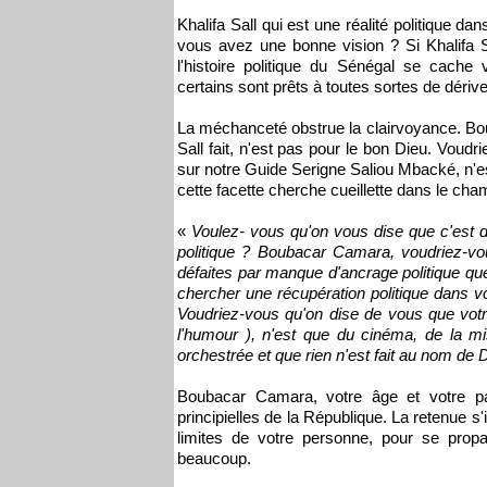
Khalifa Sall qui est une réalité politique da
vous avez une bonne vision ? Si Khalifa S
l'histoire politique du Sénégal se cache
certains sont prêts à toutes sortes de dériv
La méchanceté obstrue la clairvoyance. Bo
Sall fait, n'est pas pour le bon Dieu. Voud
sur notre Guide Serigne Saliou Mbacké, n'est
cette facette cherche cueillette dans le cham
«
Voulez- vous qu'on vous dise que c'est 
politique ? Boubacar Camara, voudriez-vo
défaites par manque d'ancrage politique q
chercher une récupération politique dans vo
Voudriez-vous qu'on dise de vous que votre 
l'humour ), n'est que du cinéma, de la 
orchestrée et que rien n'est fait au nom de 
Boubacar Camara, votre âge et votre par
principielles de la République. La retenue 
limites de votre personne, pour se propa
beaucoup.