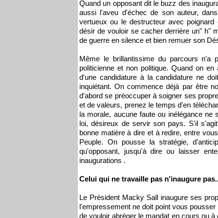
Quand un opposant dit le buzz des inaugurat
aussi l'aveu d'échec de son auteur, dans
vertueux ou le destructeur avec poignard
désir de vouloir se cacher derrière un" h"
de guerre en silence et bien remuer son Dési
Même le brillantissime du parcours n'a p
politicienne et non politique. Quand on en a
d'une candidature à la candidature ne doi
inquiétant. On commence déjà par être non
d'abord se préoccuper à soigner ses propres al
et de valeurs, prenez le temps d'en télécha
la morale, aucune faute ou inélégance ne sa
loi, désireux de servir son pays. S'il s'
bonne matière à dire et à redire, entre vou
Peuple. On pousse la stratégie, d'antici
qu'opposant, jusqu'à dire ou laisser ent
inaugurations .
Celui qui ne travaille pas n'inaugure pas.
Le Président Macky Sall inaugure ses prop
l'empressement ne doit point vous pousser n
de vouloir abréger le mandat en cours ou à d