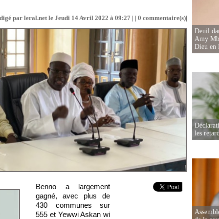
digé par leral.net le Jeudi 14 Avril 2022 à 09:27 | |
0
commentaire(s)|
Deuil d
Amy Mbac
Dieu en 
Déclarat
les retar
Benno a largement
gagné, avec plus de
430 communes sur
Assemblé
555 et Yewwi Askan wi