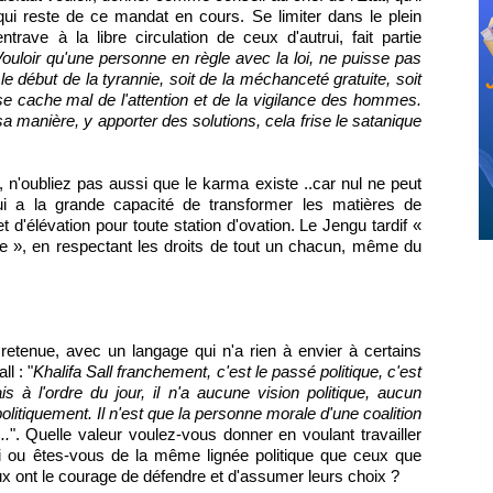
 qui reste de ce mandat en cours. Se limiter dans le plein
rave à la libre circulation de ceux d'autrui, fait partie
ouloir qu'une personne en règle avec la loi, ne puisse pas
 le début de la tyrannie, soit de la méchanceté gratuite, soit
 se cache mal de l'attention et de la vigilance des hommes.
sa manière, y apporter des solutions, cela frise le satanique
 n'oubliez pas aussi que le karma existe ..car nul ne peut
ui a la grande capacité de transformer les matières de
 d'élévation pour toute station d'ovation. Le Jengu tardif «
le », en respectant les droits de tout un chacun, même du
enue, avec un langage qui n'a rien à envier à certains
l : "
Khalifa Sall franchement, c'est le passé politique, c'est
s à l'ordre du jour, il n'a aucune vision politique, aucun
n politiquement. Il n'est que la personne morale d'une coalition
..
". Quelle valeur voulez-vous donner en voulant travailler
i ou êtes-vous de la même lignée politique que ceux que
ux ont le courage de défendre et d'assumer leurs choix ?