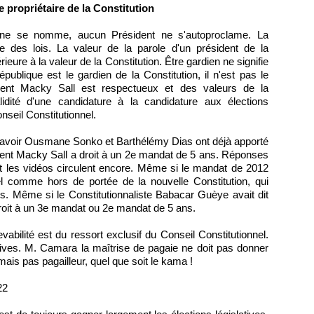
e propriétaire de la Constitution
ne se nomme, aucun Président ne s'autoproclame. La
le des lois. La valeur de la parole d'un président de la
eure à la valeur de la Constitution. Être gardien ne signifie
épublique est le gardien de la Constitution, il n'est pas le
sident Macky Sall est respectueux et des valeurs de la
idité d'une candidature à la candidature aux élections
onseil Constitutionnel.
savoir Ousmane Sonko et Barthélémy Dias ont déjà apporté
ent Macky Sall a droit à un 2e mandat de 5 ans. Réponses
et les vidéos circulent encore. Même si le mandat de 2012
nel comme hors de portée de la nouvelle Constitution, qui
. Même si le Constitutionnaliste Babacar Guèye avait dit
 droit à un 3e mandat ou 2e mandat de 5 ans.
evabilité est du ressort exclusif du Conseil Constitutionnel.
ives. M. Camara la maîtrise de pagaie ne doit pas donner
mais pas pagailleur, quel que soit le kama !
22