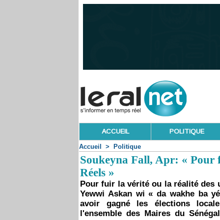
ACCUEIL
POLITIQUE
Accueil
>
Politique
Soukeyna Fall, Apr: « Pour f
Réels »
Pour fuir la vérité ou la réalité de
Yewwi Askan wi « da wakhe ba yéw
avoir gagné les élections local
l'ensemble des Maires du Sénégal,