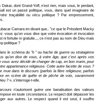
ns Dakar, dont Grand-Yoff, n'est rien, mais vous, le perdant,
all est un passé politique, vous, dans quel imaginaire de
 votre traçabilité ou vécu politique ? Par empressement,
es.
ubacar Camara en disant que.. "ce que le Président Macky
riez -vous qu'on vous dise que votre évocation et invocation
 ni fortuite ni gratuite..., ce n'est pas au nom de Dieu mais
p politique ?
dans le schéma du "h " ou hache de guerre ou stratagème
us qu'on dise de vous, à votre âge, que c'est après vos
ue vous avez décidé de changer de cap, en bon marin, pour
tre appartenance religieuse. Cette autre facette de vous ?
mue dans le discours (parfois la fibre religieuse, parfois
mise en scène de quête et de pêche de voix, savamment
Dieu ?
», s’interroge-t-elle.
cours n'autorisent guère une banalisation des valeurs
s'impose en toute circonstance. Le respect doit dépasser les
ger aux autres. Le respect quand il est seul, il souffre