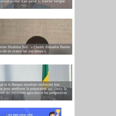
oivent arrêter d’en parler », tranche Serigne
miste Ibrahima Sall : « Cheikh Ahmadou Bamba
rs été en avance sur son temps »
al et la Banque mondiale renforcent leur
iat pour améliorer la préparation aux chocs, la
ité des territoires agricoles et les perspectives
i