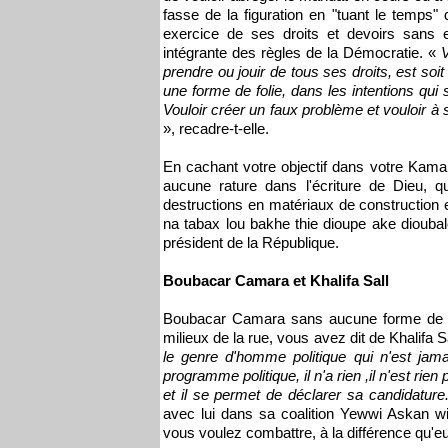
fasse de la figuration en "tuant le temps"
exercice de ses droits et devoirs sans ent
intégrante des règles de la Démocratie. «
V
prendre ou jouir de tous ses droits, est soit
une forme de folie, dans les intentions qui
Vouloir créer un faux problème et vouloir à 
», recadre-t-elle.
En cachant votre objectif dans votre Kama,
aucune rature dans l'écriture de Dieu, q
destructions en matériaux de construction et
na tabax lou bakhe thie dioupe ake diouba
président de la République.
Boubacar Camara et Khalifa Sall
Boubacar Camara sans aucune forme de ret
milieux de la rue, vous avez dit de Khalifa Sal
le genre d'homme politique qui n'est jamai
programme politique, il n'a rien ,il n'est rie
et il se permet de déclarer sa candidature.
avec lui dans sa coalition Yewwi Askan w
vous voulez combattre, à la différence qu'e