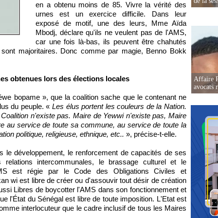
de la ses
en a obtenu moins de 85. Vivre la vérité des
urnes est un exercice difficile. Dans leur
exposé de motif, une des leurs, Mme Aïda
Mbodj, déclare qu'ils ne veulent pas de l'AMS,
car une fois là-bas, ils peuvent être chahutés
i sont majoritaires. Donc comme par magie, Benno Bokk
nes obtenues lors des élections locales
Affaire 
avocats r
we bopame », que la coalition sache que le contenant ne
élus du peuple. «
Les élus portent les couleurs de la Nation.
 Coalition n'existe pas. Maire de Yewwi n'existe pas, Maire
tre au service de toute sa commune, au service de toute la
on politique, religieuse, ethnique, etc..
», précise-t-elle.
ns le développement, le renforcement de capacités de ses
 relations intercommunales, le brassage culturel et le
AMS est régie par le Code des Obligations Civiles et
wi est libre de créer ou d'assouvir tout désir de création
ssi Libres de boycotter l'AMS dans son fonctionnement et
e l'État du Sénégal est libre de toute imposition. L'Etat est
r comme interlocuteur que le cadre inclusif de tous les Maires