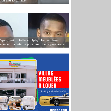
sion extraordinaire
Pape Cheikh Diallo et Djiby Dramé : leurs
elancent la bataille pour une liberté provisoire