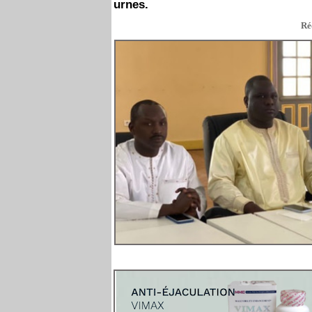
urnes.
Ré