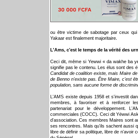
ou être victime de sabotage par ceux qu
Yakaar est finalement majoritaire.
L'Ams, c’est le temps de la vérité des ur
Ceci dit, même si Yewwi « da wakhe ba yé
signifie pas le contenu. Les élus sont des 
Candidat de coalition existe, mais Maire de
de Benno n'existe pas. Être Maire, c'est ê
population, sans aucune forme de discriminati
L'AMS existe depuis 1958 et s'investit da
membres, à favoriser et à renforcer les
partenariat pour le développement. L'
commerciales (COCC). Ceci dit Yéwwi Askan 
d'association. Ces membres Maires sont au
ses rencontres. Mais qu'ils sachent aussi qu
libre de définir sa politique, libre de n'avoi
du Sénégal.