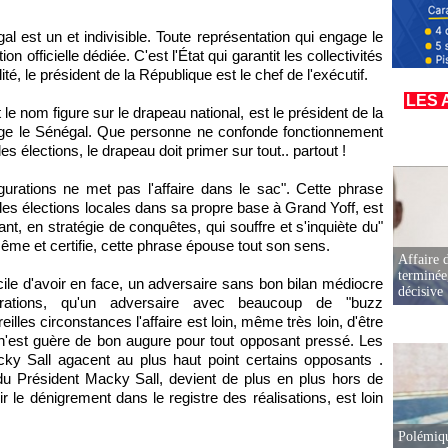
al est un et indivisible. Toute représentation qui engage le
on officielle dédiée. C'est l'État qui garantit les collectivités
é, le président de la République est le chef de l'exécutif.
LES 
le nom figure sur le drapeau national, est le président de la
ge le Sénégal. Que personne ne confonde fonctionnement
les élections, le drapeau doit primer sur tout.. partout !
rations ne met pas l'affaire dans le sac". Cette phrase
des élections locales dans sa propre base à Grand Yoff, est
nt, en stratégie de conquêtes, qui souffre et s'inquiète du"
même et certifie, cette phrase épouse tout son sens.
Affaire d
terminée
cile d'avoir en face, un adversaire sans bon bilan médiocre
décisive
rations, qu'un adversaire avec beaucoup de "buzz
illes circonstances l'affaire est loin, même très loin, d'être
 n'est guère de bon augure pour tout opposant pressé. Les
ky Sall agacent au plus haut point certains opposants .
 du Président Macky Sall, devient de plus en plus hors de
r le dénigrement dans le registre des réalisations, est loin
Polémiqu