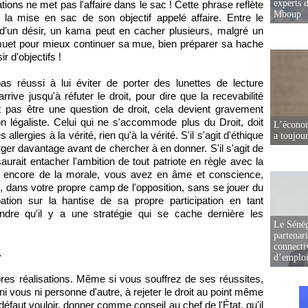
experts d
ions ne met pas l'affaire dans le sac ! Cette phrase reflète
Mboup
 la mise en sac de son objectif appelé affaire. Entre le
 d'un désir, un kama peut en cacher plusieurs, malgré un
 muet pour mieux continuer sa mue, bien préparer sa hache
r d'objectifs !
as réussi à lui éviter de porter des lunettes de lecture
rrive jusqu'à réfuter le droit, pour dire que la recevabilité
t pas être une question de droit, cela devient gravement
 légaliste. Celui qui ne s'accommode plus du Droit, doit
L’écono
lergies à la vérité, rien qu'à la vérité. S'il s'agit d'éthique
a toujou
rger davantage avant de chercher à en donner. S'il s'agit de
urait entacher l'ambition de tout patriote en règle avec la
agit encore de la morale, vous avez en âme et conscience,
s, dans votre propre camp de l'opposition, sans se jouer du
pation sur la hantise de sa propre participation en tant
endre qu'il y a une stratégie qui se cache dernière les
Le Sénég
partenar
connectiv
.
d’emplo
res réalisations. Même si vous souffrez de ses réussites,
i vous ni personne d'autre, à rejeter le droit au point même
éfaut vouloir, donner comme conseil au chef de l'État, qu'il