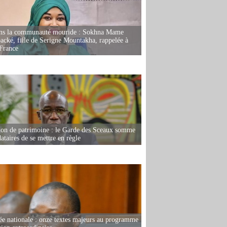
ans la communauté mouride : Sokhna Mame
ké, fille de Serigne Mountakha, rappelée à
France
ion de patrimoine : le Garde des Sceaux somme
dataires de se mettre en règle
e nationale : onze textes majeurs au programme