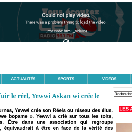
ACTUALITÉS
SPORTS
VIDÉOS
uir le réel, Yewwi Askan wi crée le
LES 
s urnes, Yewwi crée son Réels ou réseau des élus.
e bopame ». Yewwi a crié sur tous les toits,
es. Être dans une association qui regroupe
 équivaudrait à être en face de la vérité des