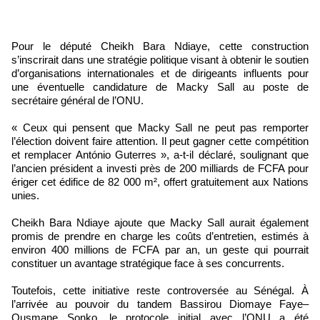
Pour le député Cheikh Bara Ndiaye, cette construction
s’inscrirait dans une stratégie politique visant à obtenir le soutien
d’organisations internationales et de dirigeants influents pour
une éventuelle candidature de Macky Sall au poste de
secrétaire général de l’ONU.
« Ceux qui pensent que Macky Sall ne peut pas remporter
l’élection doivent faire attention. Il peut gagner cette compétition
et remplacer António Guterres », a-t-il déclaré, soulignant que
l’ancien président a investi près de 200 milliards de FCFA pour
ériger cet édifice de 82 000 m², offert gratuitement aux Nations
unies.
Cheikh Bara Ndiaye ajoute que Macky Sall aurait également
promis de prendre en charge les coûts d’entretien, estimés à
environ 400 millions de FCFA par an, un geste qui pourrait
constituer un avantage stratégique face à ses concurrents.
Toutefois, cette initiative reste controversée au Sénégal. À
l’arrivée au pouvoir du tandem Bassirou Diomaye Faye–
Ousmane Sonko, le protocole initial avec l’ONU a été