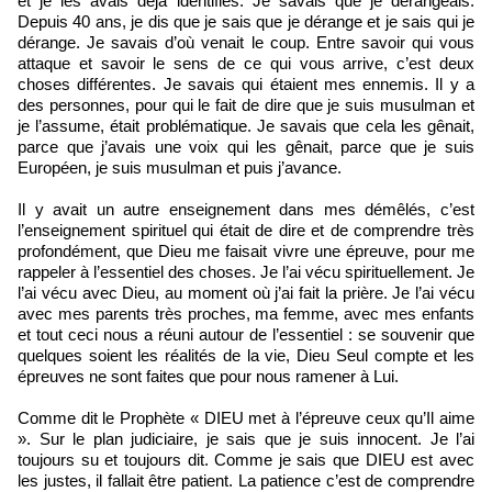
et je les avais déjà identifiés. Je savais que je dérangeais.
Depuis 40 ans, je dis que je sais que je dérange et je sais qui je
dérange. Je savais d’où venait le coup. Entre savoir qui vous
attaque et savoir le sens de ce qui vous arrive, c’est deux
choses différentes. Je savais qui étaient mes ennemis. Il y a
des personnes, pour qui le fait de dire que je suis musulman et
je l’assume, était problématique. Je savais que cela les gênait,
parce que j’avais une voix qui les gênait, parce que je suis
Européen, je suis musulman et puis j’avance.
Il y avait un autre enseignement dans mes démêlés, c’est
l’enseignement spirituel qui était de dire et de comprendre très
profondément, que Dieu me faisait vivre une épreuve, pour me
rappeler à l’essentiel des choses. Je l’ai vécu spirituellement. Je
l’ai vécu avec Dieu, au moment où j’ai fait la prière. Je l’ai vécu
avec mes parents très proches, ma femme, avec mes enfants
et tout ceci nous a réuni autour de l’essentiel : se souvenir que
quelques soient les réalités de la vie, Dieu Seul compte et les
épreuves ne sont faites que pour nous ramener à Lui.
Comme dit le Prophète « DIEU met à l’épreuve ceux qu’Il aime
». Sur le plan judiciaire, je sais que je suis innocent. Je l’ai
toujours su et toujours dit. Comme je sais que DIEU est avec
les justes, il fallait être patient. La patience c’est de comprendre