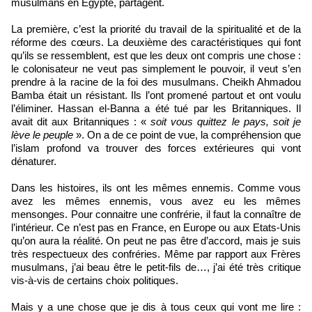
musulmans en Egypte, partagent.
La première, c’est la priorité du travail de la spiritualité et de la
réforme des cœurs. La deuxième des caractéristiques qui font
qu’ils se ressemblent, est que les deux ont compris une chose :
le colonisateur ne veut pas simplement le pouvoir, il veut s’en
prendre à la racine de la foi des musulmans. Cheikh Ahmadou
Bamba était un résistant. Ils l’ont promené partout et ont voulu
l’éliminer. Hassan el-Banna a été tué par les Britanniques. Il
avait dit aux Britanniques : «
soit vous quittez le pays, soit je
lève le peuple
». On a de ce point de vue, la compréhension que
l’islam profond va trouver des forces extérieures qui vont
dénaturer.
Dans les histoires, ils ont les mêmes ennemis. Comme vous
avez les mêmes ennemis, vous avez eu les mêmes
mensonges. Pour connaitre une confrérie, il faut la connaître de
l’intérieur. Ce n’est pas en France, en Europe ou aux Etats-Unis
qu’on aura la réalité. On peut ne pas être d’accord, mais je suis
très respectueux des confréries. Même par rapport aux Frères
musulmans, j’ai beau être le petit-fils de…, j’ai été très critique
vis-à-vis de certains choix politiques.
Mais y a une chose que je dis à tous ceux qui vont me lire :