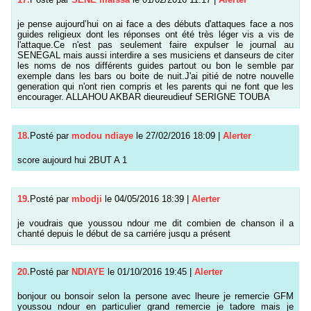
je pense aujourd’hui on ai face a des débuts d'attaques face a nos
guides religieux dont les réponses ont été très léger vis a vis de
l'attaque.Ce n'est pas seulement faire expulser le journal au
SENEGAL mais aussi interdire a ses musiciens et danseurs de citer
les noms de nos différents guides partout ou bon le semble par
exemple dans les bars ou boite de nuit.J'ai pitié de notre nouvelle
generation qui n'ont rien compris et les parents qui ne font que les
encourager. ALLAHOU AKBAR dieureudieuf SERIGNE TOUBA
18.
Posté par
modou ndiaye
le 27/02/2016 18:09
|
Alerter
score aujourd hui 2BUT A 1
19.
Posté par
mbodji
le 04/05/2016 18:39
|
Alerter
je voudrais que youssou ndour me dit combien de chanson il a
chanté depuis le début de sa carriére jusqu a présent
20.
Posté par
NDIAYE
le 01/10/2016 19:45
|
Alerter
bonjour ou bonsoir selon la persone avec lheure je remercie GFM
youssou ndour en particulier grand remercie je tadore mais je