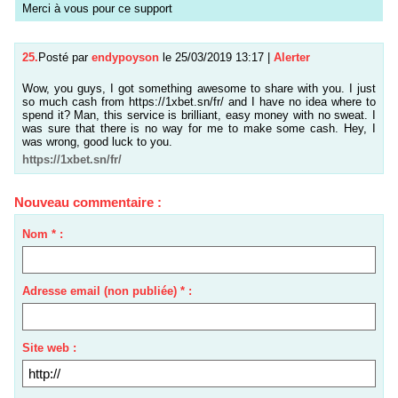
Merci à vous pour ce support
25.
Posté par
endypoyson
le 25/03/2019 13:17
|
Alerter
Wow, you guys, I got something awesome to share with you. I just
so much cash from https://1xbet.sn/fr/ and I have no idea where to
spend it? Man, this service is brilliant, easy money with no sweat. I
was sure that there is no way for me to make some cash. Hey, I
was wrong, good luck to you.
https://1xbet.sn/fr/
Nouveau commentaire :
Nom * :
Adresse email (non publiée) * :
Site web :