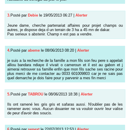
3.
Posté par
Debie
le 19/05/2013 06:27
|
Alerter
Jeune dame, cherche partenariat affaires pour projet champs ou
autres, je dispose deja d un terrain de 3 ha a 45 mn de dakar.
Pas serieux s abstenir. Champ n est pas a vendre.
4.
Posté par
abeme
le 08/06/2013 08:20
|
Alerter
je suis a la recherche de la famille a mon fils son feu pere s appelait
alliou bandara ndiaye il vivait o cameroun et il est au gabon et j
aimerai retrouver sa famille enfin que mon fils sache ses racine pour
plus merci de me contacter au 0033 601009803 car je ne sais pas
quel demarche je dois faire pour y parvenir a mes fin merci
5.
Posté par
TABROU
le 08/06/2013 18:38
|
Alerter
Ils ont ramené les gris gris et safaras aussi. N'oublier pas de les
ramener avec vous. Aucun douanier ne va vouloir ouvrir leur valise
de peur d'avoir des soucis.
6.
Posté par
senext
le 22/07/2013 12:53
|
Alerter