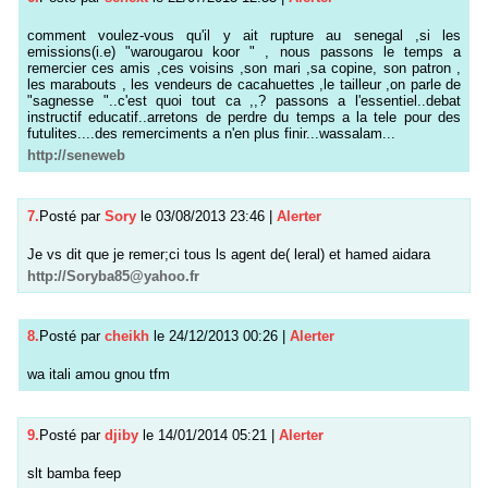
comment voulez-vous qu'il y ait rupture au senegal ,si les
emissions(i.e) "warougarou koor " , nous passons le temps a
remercier ces amis ,ces voisins ,son mari ,sa copine, son patron ,
les marabouts , les vendeurs de cacahuettes ,le tailleur ,on parle de
"sagnesse "..c'est quoi tout ca ,,? passons a l'essentiel..debat
instructif educatif..arretons de perdre du temps a la tele pour des
futulites....des remerciments a n'en plus finir...wassalam...
http://seneweb
7.
Posté par
Sory
le 03/08/2013 23:46
|
Alerter
Je vs dit que je remer;ci tous ls agent de( leral) et hamed aidara
http://Soryba85@yahoo.fr
8.
Posté par
cheikh
le 24/12/2013 00:26
|
Alerter
wa itali amou gnou tfm
9.
Posté par
djiby
le 14/01/2014 05:21
|
Alerter
slt bamba feep