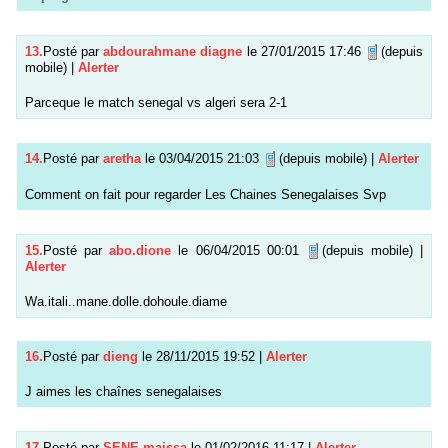
13.
Posté par
abdourahmane diagne
le 27/01/2015 17:46
(depuis
mobile)
|
Alerter
Parceque le match senegal vs algeri sera 2-1
14.
Posté par
aretha
le 03/04/2015 21:03
(depuis mobile)
|
Alerter
Comment on fait pour regarder Les Chaines Senegalaises Svp
15.
Posté par
abo.dione
le 06/04/2015 00:01
(depuis mobile)
|
Alerter
Wa.itali..mane.dolle.dohoule.diame
16.
Posté par
dieng
le 28/11/2015 19:52
|
Alerter
J aimes les chaînes senegalaises
17.
Posté par
SENE maissa
le 01/02/2016 11:17
|
Alerter