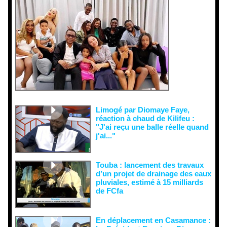
interprétati
ons
malveillant
es et aux
tentatives
de
récupératio
n visant à
semer le
doute...
Limogé par Diomaye Faye,
réaction à chaud de Kilifeu :
"J'ai reçu une balle réelle quand
j'ai..."
Touba : lancement des travaux
d’un projet de drainage des eaux
pluviales, estimé à 15 milliards
de FCfa ‎
En déplacement en Casamance :