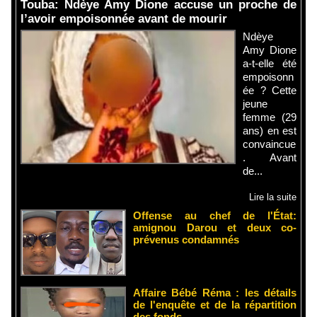
Touba: Ndèye Amy Dione accuse un proche de
l’avoir empoisonnée avant de mourir
Ndèye
Amy Dione
a-t-elle été
empoisonn
ée ? Cette
jeune
femme (29
ans) en est
convaincue
. Avant
de...
Lire la suite
Offense au chef de l'État:
amignou Darou et deux co-
prévenus condamnés
Affaire Bébé Réma : les détails
de l'enquête et de la répartition
des fonds