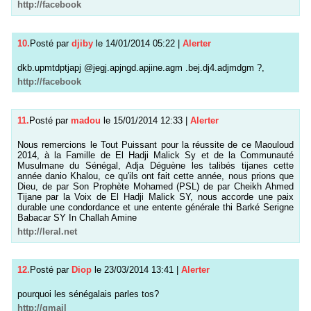
http://facebook
10.
Posté par
djiby
le 14/01/2014 05:22
|
Alerter
dkb.upmtdptjapj @jegj.apjngd.apjine.agm .bej.dj4.adjmdgm ?,
http://facebook
11.
Posté par
madou
le 15/01/2014 12:33
|
Alerter
Nous remercions le Tout Puissant pour la réussite de ce Maouloud
2014, à la Famille de El Hadji Malick Sy et de la Communauté
Musulmane du Sénégal, Adja Déguène les talibés tijanes cette
année danio Khalou, ce qu'ils ont fait cette année, nous prions que
Dieu, de par Son Prophète Mohamed (PSL) de par Cheikh Ahmed
Tijane par la Voix de El Hadji Malick SY, nous accorde une paix
durable une condordance et une entente générale thi Barké Serigne
Babacar SY In Challah Amine
http://leral.net
12.
Posté par
Diop
le 23/03/2014 13:41
|
Alerter
pourquoi les sénégalais parles tos?
http://gmail