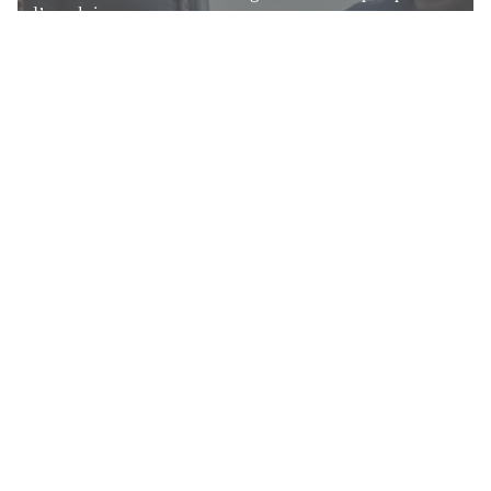
d’emploi
Contactez - nous ( Email : leral@leral.net ou
pub@leral.net ) Service Commercial : + 22178 323 05
05 Directeur de Publication et Administrateur : Diafara
Fofana