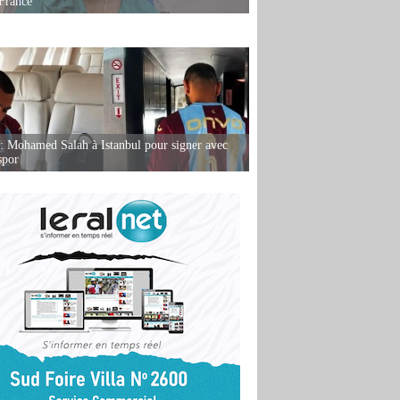
France
: Mohamed Salah à Istanbul pour signer avec
spor