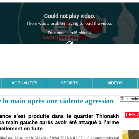
ACTUALITÉS
SPORTS
VIDÉOS
la main après une violente agression
LES 
ence s’est produite dans le quartier Thionakh
a main gauche après avoir été attaqué à l’arme
ellement en fuite.
digé par leral.net le Mardi 12 Mai 2026 à 01:07 | |
0
commentaire(s)|