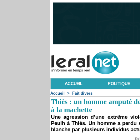
ACCUEIL
POLITIQUE
Accueil
>
Fait divers
Thiès : un homme amputé de 
à la machette
Une agression d’une extrême viol
Peulh à Thiès. Un homme a perdu s
blanche par plusieurs individus actu
Ré