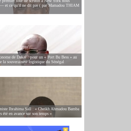
e premier tour de scrutin à New York nous
— et ce qu'il ne dit pas ( par Mamadou THIAM
onome de Dakar : pour un « Port Bu Bess » au
de la souveraineté logistique du Sénégal
miste Ibrahima Sall : « Cheikh Ahmadou Bamba
rs été en avance sur son temps »