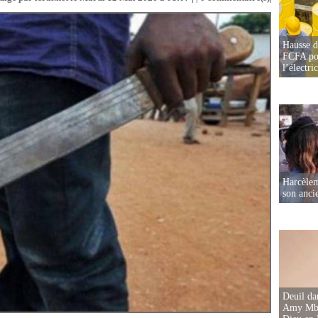
Hausse d
FCFA pou
l’électric
Harcèleme
son anc
Deuil d
Amy Mbac