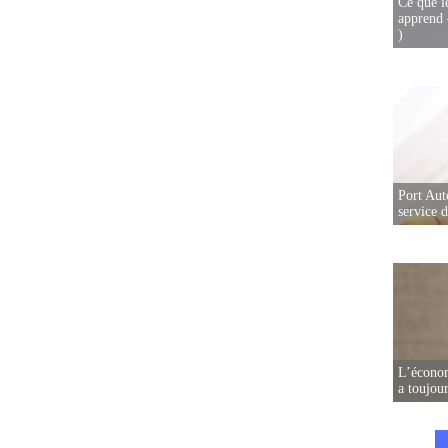
Ce que l
apprend 
)
Port Aut
service 
L’écono
a toujou