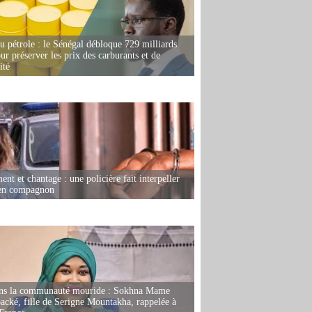
u pétrole : le Sénégal débloque 729 milliards
r préserver les prix des carburants et de
ité
nt et chantage : une policière fait interpeller
ien compagnon
ans la communauté mouride : Sokhna Mame
ké, fille de Serigne Mountakha, rappelée à