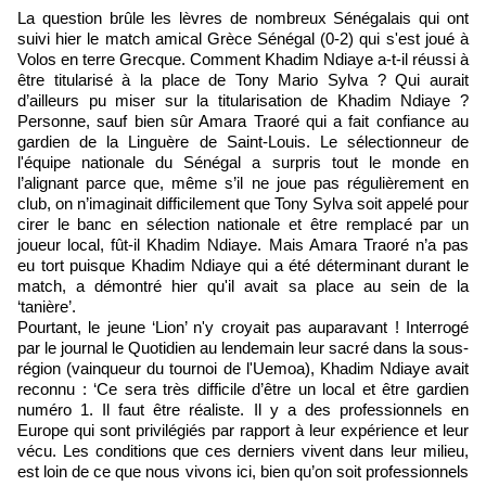
La question brûle les lèvres de nombreux Sénégalais qui ont
suivi hier le match amical Grèce Sénégal (0-2) qui s'est joué à
Volos en terre Grecque. Comment Khadim Ndiaye a-t-il réussi à
être titularisé à la place de Tony Mario Sylva ? Qui aurait
d’ailleurs pu miser sur la titularisation de Khadim Ndiaye ?
Personne, sauf bien sûr Amara Traoré qui a fait confiance au
gardien de la Linguère de Saint-Louis. Le sélectionneur de
l'équipe nationale du Sénégal a surpris tout le monde en
l’alignant parce que, même s’il ne joue pas régulièrement en
club, on n’imaginait difficilement que Tony Sylva soit appelé pour
cirer le banc en sélection nationale et être remplacé par un
joueur local, fût-il Khadim Ndiaye. Mais Amara Traoré n’a pas
eu tort puisque Khadim Ndiaye qui a été déterminant durant le
match, a démontré hier qu'il avait sa place au sein de la
‘tanière’.
Pourtant, le jeune ‘Lion’ n'y croyait pas auparavant ! Interrogé
par le journal le Quotidien au lendemain leur sacré dans la sous-
région (vainqueur du tournoi de l'Uemoa), Khadim Ndiaye avait
reconnu : ‘Ce sera très difficile d’être un local et être gardien
numéro 1. Il faut être réaliste. Il y a des professionnels en
Europe qui sont privilégiés par rapport à leur expérience et leur
vécu. Les conditions que ces derniers vivent dans leur milieu,
est loin de ce que nous vivons ici, bien qu’on soit professionnels