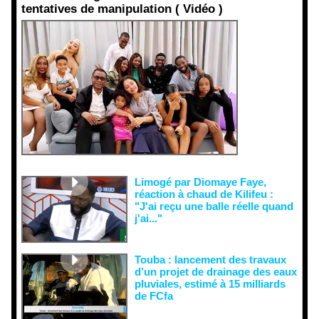
tentatives de manipulation ( Vidéo )
Face aux
interprétati
ons
malveillant
es et aux
tentatives
de
récupératio
n visant à
semer le
doute...
Limogé par Diomaye Faye,
réaction à chaud de Kilifeu :
"J'ai reçu une balle réelle quand
j'ai..."
Touba : lancement des travaux
d’un projet de drainage des eaux
pluviales, estimé à 15 milliards
de FCfa ‎