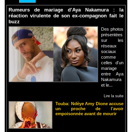
Rumeurs de mariage d’Aya Nakamura : la
réaction virulente de son ex-compagnon fait le
buzz
Des photos
présentées
sur les
réseaux
sociaux
comme
celles d'un
mariage
entre Aya
Nakamura
et le...
Lire la suite
Touba: Ndèye Amy Dione accuse
un proche de l’avoir
empoisonnée avant de mourir